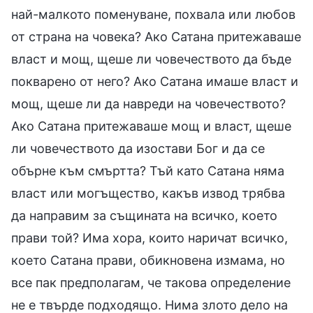
най-малкото поменуване, похвала или любов
от страна на човека? Ако Сатана притежаваше
власт и мощ, щеше ли човечеството да бъде
покварено от него? Ако Сатана имаше власт и
мощ, щеше ли да навреди на човечеството?
Ако Сатана притежаваше мощ и власт, щеше
ли човечеството да изостави Бог и да се
обърне към смъртта? Тъй като Сатана няма
власт или могъщество, какъв извод трябва
да направим за същината на всичко, което
прави той? Има хора, които наричат всичко,
което Сатана прави, обикновена измама, но
все пак предполагам, че такова определение
не е твърде подходящо. Нима злото дело на