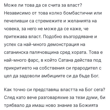
Може ли това да се счита за власт?
Независимо от това колко бомбастични или
печеливши са стремежите и желанията на
човека, за него не може да се каже, че
притежава власт. Подобно възгордяване и
успех са най-много демонстрация на
сатанинска палячовщина сред хората. Това е
най-много фарс, в който Сатана действа под
прикритието на собствения си прародител с
цел да задоволи амбициите си да бъде Бог.
Как точно си представяш властта на Бог сега?
След като вече разговаряхме за тези думи, би
трябвало да имаш ново знание за Божията