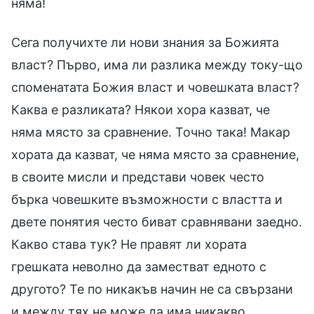
няма!
Сега получихте ли нови знания за Божията
власт? Първо, има ли разлика между току-що
споменатата Божия власт и човешката власт?
Каква е разликата? Някои хора казват, че
няма място за сравнение. Точно така! Макар
хората да казват, че няма място за сравнение,
в своите мисли и представи човек често
бърка човешките възможности с властта и
двете понятия често биват сравнявани заедно.
Какво става тук? Не правят ли хората
грешката неволно да заместват едното с
другото? Те по никакъв начин не са свързани
и между тях не може да има никакво