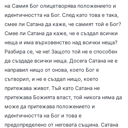
на Самия Бог олицетворява положението и
идентичността на Бог. След като това е така,
смее ли Сатана да каже, че самият той е Бог?
Смее ли Сатана да каже, че е създал всички
неща и има върховенство над всички неща?
Разбира се, че не! Защото той не е способен
да създаде всички неща. Досега Сатана не е
направил нищо от онова, което Бог е
сътворил, и не е създал нищо, което
притежава живот. Тъй като Сатана не
притежава Божията власт, той никога няма да
може да притежава положението и
идентичността на Бог и това е
предопределено от неговата същина. Сатана