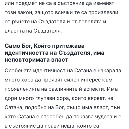
или предмет не са в състояние да изменят
този закон, защото всички те са произлезли
от ръцете на Създателя и от повелята и
властта на Създателя.
Само Бог, Който притежава
идентичността на Създателя, има
неповторимата власт
Особената идентичност на Сатана е накарала
много хора да проявят силен интерес към
проявленията на различните ѝ аспекти. Има
дори много глупави хора, които вярват, че
Сатана, подобно на Бог, също има власт, тъй
като Сатана е способен да показва чудеса и е
в състояние да прави неща, които са