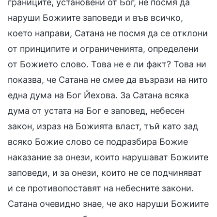
границите, установени от Бог, не посмя да
наруши Божиите заповеди и във всичко,
което направи, Сатана не посмя да се отклони
от принципите и ограниченията, определени
от Божието слово. Това не е ли факт? Това ни
показва, че Сатана не смее да възрази на нито
една дума на Бог Йехова. За Сатана всяка
дума от устата на Бог е заповед, небесен
закон, израз на Божията власт, тъй като зад
всяко Божие слово се подразбира Божие
наказание за онези, които нарушават Божиите
заповеди, и за онези, които не се подчиняват
и се противопоставят на небесните закони.
Сатана очевидно знае, че ако наруши Божиите