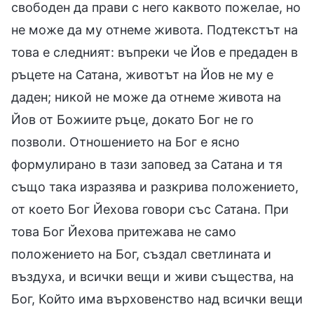
свободен да прави с него каквото пожелае, но
не може да му отнеме живота. Подтекстът на
това е следният: въпреки че Йов е предаден в
ръцете на Сатана, животът на Йов не му е
даден; никой не може да отнеме живота на
Йов от Божиите ръце, докато Бог не го
позволи. Отношението на Бог е ясно
формулирано в тази заповед за Сатана и тя
също така изразява и разкрива положението,
от което Бог Йехова говори със Сатана. При
това Бог Йехова притежава не само
положението на Бог, създал светлината и
въздуха, и всички вещи и живи същества, на
Бог, Който има върховенство над всички вещи