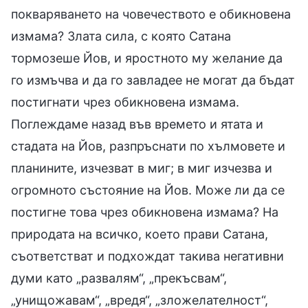
покваряването на човечеството е обикновена
измама? Злата сила, с която Сатана
тормозеше Йов, и яростното му желание да
го измъчва и да го завладее не могат да бъдат
постигнати чрез обикновена измама.
Поглеждаме назад във времето и ятата и
стадата на Йов, разпръснати по хълмовете и
планините, изчезват в миг; в миг изчезва и
огромното състояние на Йов. Може ли да се
постигне това чрез обикновена измама? На
природата на всичко, което прави Сатана,
съответстват и подхождат такива негативни
думи като „развалям“, „прекъсвам“,
„унищожавам“, „вредя“, „зложелателност“,