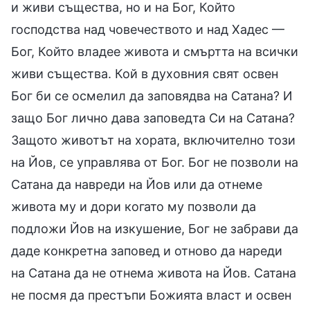
и живи същества, но и на Бог, Който
господства над човечеството и над Хадес —
Бог, Който владее живота и смъртта на всички
живи същества. Кой в духовния свят освен
Бог би се осмелил да заповядва на Сатана? И
защо Бог лично дава заповедта Си на Сатана?
Защото животът на хората, включително този
на Йов, се управлява от Бог. Бог не позволи на
Сатана да навреди на Йов или да отнеме
живота му и дори когато му позволи да
подложи Йов на изкушение, Бог не забрави да
даде конкретна заповед и отново да нареди
на Сатана да не отнема живота на Йов. Сатана
не посмя да престъпи Божията власт и освен