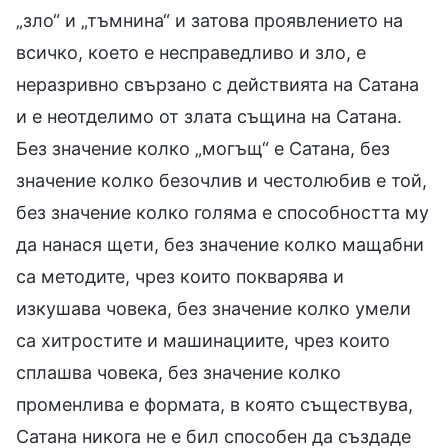
„зло“ и „тъмнина“ и затова проявлението на
всичко, което е несправедливо и зло, е
неразривно свързано с действията на Сатана
и е неотделимо от злата същина на Сатана.
Без значение колко „могъщ“ е Сатана, без
значение колко безочлив и честолюбив е той,
без значение колко голяма е способността му
да нанася щети, без значение колко мащабни
са методите, чрез които покварява и
изкушава човека, без значение колко умели
са хитростите и машинациите, чрез които
сплашва човека, без значение колко
променлива е формата, в която съществува,
Сатана никога не е бил способен да създаде