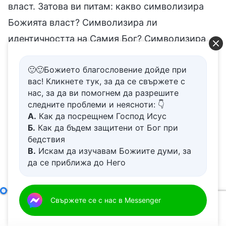
власт. Затова ви питам: какво символизира
Божията власт? Символизира ли
идентичността на Самия Бог? Символизира
ли могъществото на Самия Бог?
🙂🙂Божието благословение дойде при
Символизира ли неповторимото положение
вас! Кликнете тук, за да се свържете с
на Самия Бог? В какво, сред всички неща,
нас, за да ви помогнем да разрешите
видя Божията власт? Как я видя? Що се
следните проблеми и неясноти: 👇
А.
Как да посрещнем Господ Исус
отнася до четирите сезона, които преживява
Б.
Как да бъдем защитени от Бог при
човек, може ли някой да промени закона за
бедствия
В.
Искам да изучавам Божиите думи, за
редуването на пролетта, лятото, есента и
да се приближа до Него
зимата? През пролетта дърветата напъпват и
Г.
Как да се отървем от болезнения
цъфтят, през лятото са покрити с листа, през
живот
Д.
Имам молба за молитва
есента дават плодове, а през зимата листата
Самият Бог, единственият I
Свържете се с нас в Messenger
00:00
54:40
опадват. Може ли някой да промени този