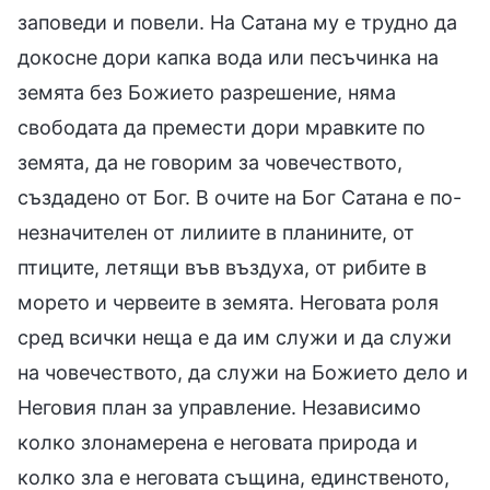
заповеди и повели. На Сатана му е трудно да
докосне дори капка вода или песъчинка на
земята без Божието разрешение, няма
свободата да премести дори мравките по
земята, да не говорим за човечеството,
създадено от Бог. В очите на Бог Сатана е по-
незначителен от лилиите в планините, от
птиците, летящи във въздуха, от рибите в
морето и червеите в земята. Неговата роля
сред всички неща е да им служи и да служи
на човечеството, да служи на Божието дело и
Неговия план за управление. Независимо
колко злонамерена е неговата природа и
колко зла е неговата същина, единственото,