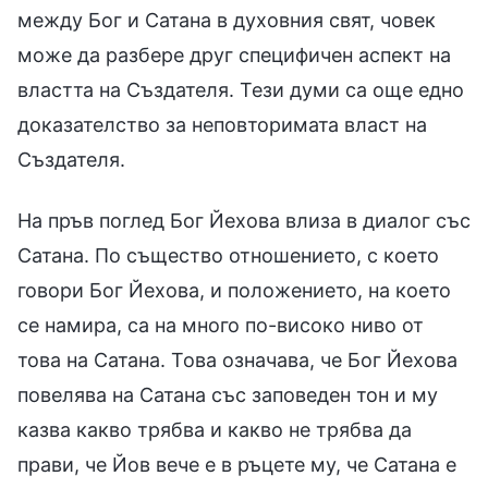
между Бог и Сатана в духовния свят, човек
може да разбере друг специфичен аспект на
властта на Създателя. Тези думи са още едно
доказателство за неповторимата власт на
Създателя.
На пръв поглед Бог Йехова влиза в диалог със
Сатана. По същество отношението, с което
говори Бог Йехова, и положението, на което
се намира, са на много по-високо ниво от
това на Сатана. Това означава, че Бог Йехова
повелява на Сатана със заповеден тон и му
казва какво трябва и какво не трябва да
прави, че Йов вече е в ръцете му, че Сатана е