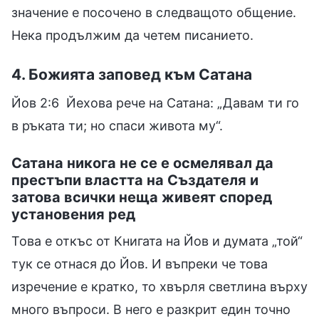
значение е посочено в следващото общение.
Нека продължим да четем писанието.
4. Божията заповед към Сатана
Йов 2:6 Йехова рече на Сатана: „Давам ти го
в ръката ти; но спаси живота му“.
Сатана никога не се е осмелявал да
престъпи властта на Създателя и
затова всички неща живеят според
установения ред
Това е откъс от Книгата на Йов и думата „той“
тук се отнася до Йов. И въпреки че това
изречение е кратко, то хвърля светлина върху
много въпроси. В него е разкрит един точно