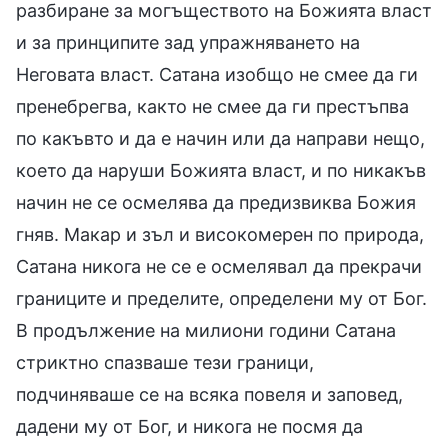
разбиране за могъществото на Божията власт
и за принципите зад упражняването на
Неговата власт. Сатана изобщо не смее да ги
пренебрегва, както не смее да ги престъпва
по какъвто и да е начин или да направи нещо,
което да наруши Божията власт, и по никакъв
начин не се осмелява да предизвиква Божия
гняв. Макар и зъл и високомерен по природа,
Сатана никога не се е осмелявал да прекрачи
границите и пределите, определени му от Бог.
В продължение на милиони години Сатана
стриктно спазваше тези граници,
подчиняваше се на всяка повеля и заповед,
дадени му от Бог, и никога не посмя да