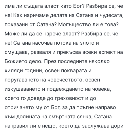
има ли същата власт като Бог? Разбира се, че
не! Как наричаме делата на Сатана и чудесата,
показани от Сатана? Могъщество ли е това?
Може ли да се нарече власт? Разбира се, че
не! Сатана насочва потока на злото и
смущава, разваля и прекъсва всеки аспект на
Божието дело. През последните няколко
хиляди години, освен покварата и
поругаването на човечеството, освен
изкушаването и подвеждането на човека,
което го доведе до греховност и до
отричането му от Бог, за да тръгне направо
към долината на смъртната сянка, Сатана
направил ли е нещо, което да заслужава дори