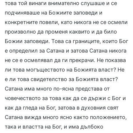
това той винаги внимателно слушаше и се
подчиняваше на Божиите заповеди и
конкретните повели, като никога не се осмели
произволно да променя каквито и да било
Божии заповеди. Това са границите, които Бог
е определил за Сатана и затова Сатана никога
не се е осмелявал да ги прекрачи. Не показва
ли това могъществото на Божията власт? Не
е ли това свидетелство за Божията власт?
Сатана има много по-ясна представа от
човечеството за това как да се държи с Бог и
как да гледа на Бог, затова в духовния свят
Сатана вижда много ясно както положението,
така и властта на Бог, и има дълбоко