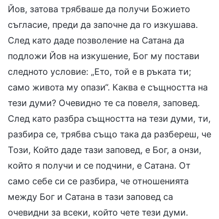
Йов, затова трябваше да получи Божието
съгласие, преди да започне да го изкушава.
След като даде позволение на Сатана да
подложи Йов на изкушение, Бог му постави
следното условие: „Ето, той е в ръката ти;
само живота му опази“. Каква е същността на
тези думи? Очевидно те са повеля, заповед.
След като разбра същността на тези думи, ти,
разбира се, трябва също така да разбереш, че
Този, Който даде тази заповед, е Бог, а онзи,
който я получи и се подчини, е Сатана. От
само себе си се разбира, че отношенията
между Бог и Сатана в тази заповед са
очевидни за всеки, който чете тези думи.