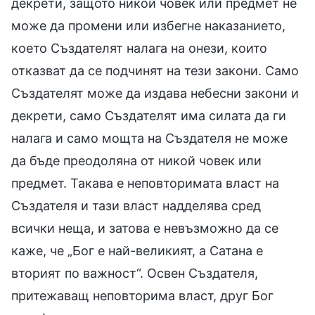
декрети, защото никой човек или предмет не
може да промени или избегне наказанието,
което Създателят налага на онези, които
отказват да се подчинят на тези закони. Само
Създателят може да издава небесни закони и
декрети, само Създателят има силата да ги
налага и само мощта на Създателя не може
да бъде преодоляна от никой човек или
предмет. Такава е неповторимата власт на
Създателя и тази власт надделява сред
всички неща, и затова е невъзможно да се
каже, че „Бог е най-великият, а Сатана е
вторият по важност“. Освен Създателя,
притежаващ неповторима власт, друг Бог