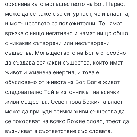
обяснена като могъществото на Бог. Първо,
може да се каже със сигурност, че и властта,
и могъществото са положителни. Те нямат
връзка с нищо негативно и нямат нищо общо
с никакви сътворени или несътворени
същества. Могъществото на Бог е способно
да създава всякакви същества, които имат
живот и жизнена енергия, и това е
обусловено от живота на Бог. Бог е живот,
следователно Той е източникът на всички
живи същества. Освен това Божията власт
може да принуди всички живи същества да
се покоряват на всяко Божие слово, тоест да
възникват в съответствие със словата,