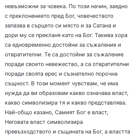
невъзможни за човека. По този начин, заедно
с преклонението пред Бог, човечеството
запазва в сърцето си място и за Сатана и
дори му се прекланя като на Бог. Такива хора
са едновременно достойни за съжаление и
отвратителни. Те са достойни за съжаление
поради своето невежество, а са отвратителни
поради своята ерес и съзнателно порочна
същност. В този момент чувствам, че има
нужда да ви образовам какво означава власт,
какво символизира тя и какво представлява.
Най-общо казано, Самият Бог е власт,
Неговата власт символизира
превъзходството и същината на Бог, а властта