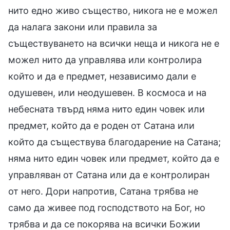
нито едно живо същество, никога не е можел
да налага закони или правила за
съществуването на всички неща и никога не е
можел нито да управлява или контролира
който и да е предмет, независимо дали е
одушевен, или неодушевен. В космоса и на
небесната твърд няма нито един човек или
предмет, който да е роден от Сатана или
който да съществува благодарение на Сатана;
няма нито един човек или предмет, който да е
управляван от Сатана или да е контролиран
от него. Дори напротив, Сатана трябва не
само да живее под господството на Бог, но
трябва и да се покорява на всички Божии