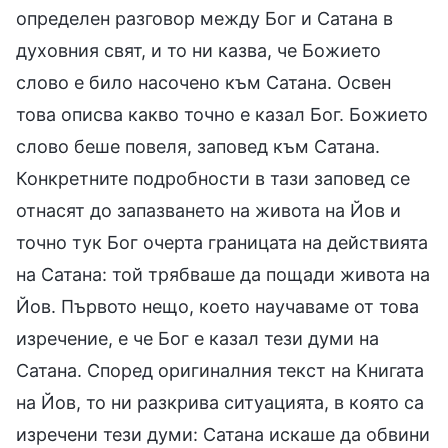
определен разговор между Бог и Сатана в
духовния свят, и то ни казва, че Божието
слово е било насочено към Сатана. Освен
това описва какво точно е казал Бог. Божието
слово беше повеля, заповед към Сатана.
Конкретните подробности в тази заповед се
отнасят до запазването на живота на Йов и
точно тук Бог очерта границата на действията
на Сатана: той трябваше да пощади живота на
Йов. Първото нещо, което научаваме от това
изречение, е че Бог е казал тези думи на
Сатана. Според оригиналния текст на Книгата
на Йов, то ни разкрива ситуацията, в която са
изречени тези думи: Сатана искаше да обвини