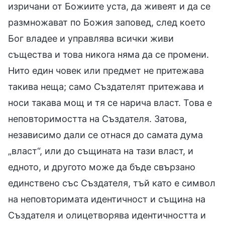
изричани от Божиите уста, да живеят и да се
размножават по Божия заповед, след което
Бог владее и управлява всички живи
същества и това никога няма да се промени.
Нито един човек или предмет не притежава
такива неща; само Създателят притежава и
носи такава мощ и тя се нарича власт. Това е
неповторимостта на Създателя. Затова,
независимо дали се отнася до самата дума
„власт“, или до същината на тази власт, и
едното, и другото може да бъде свързано
единствено със Създателя, тъй като е символ
на неповторимата идентичност и същина на
Създателя и олицетворява идентичността и