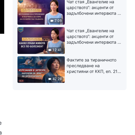
за аплодисменти
Чат стая „Евангелие на
царството“: aкценти от
задълбочени интервюта |
20 години на стремежи я
7:09
научиха да спре да се
бори със съдбата
Чат стая „Евангелие на
царството“: aкценти от
задълбочени интервюта |
Какво прави живота все
12:41
по-болезнен?
Фактите за тираничното
я
преследване на
християни от ККП, еп. 21:
Изтезания в затвора:
42:28
Нарочена за „враг“ на
затворничките
е
а