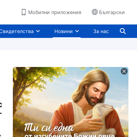
Мобилни приложения
Български
Свидетелства
Новини
За нас
с
г