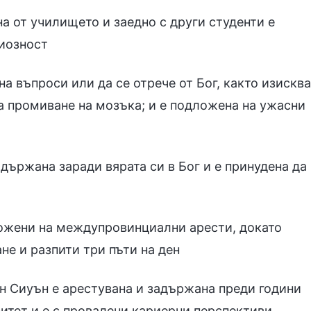
на от училището и заедно с други студенти е
иозност
на въпроси или да се отрече от Бог, както изисква
а промиване на мозъка; и е подложена на ужасни
адържана заради вярата си в Бог и е принудена да
ложени на междупровинциални арести, докато
не и разпити три пъти на ден
н Сиуън е арестувана и задържана преди години
ситет и е с провалени кариерни перспективи