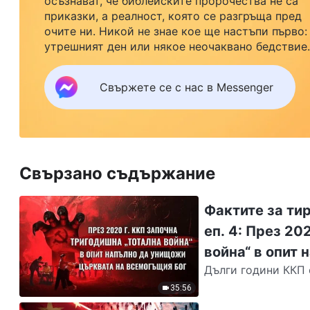
осъзнават, че библейските пророчества не са
приказки, а реалност, която се разгръща пред
очите ни. Никой не знае кое ще настъпи първо:
утрешният ден или някое неочаквано бедствие.
Ако желаете да посрещнете завръщането на
Господ със семейството си и да намерите
Свържете се с нас в Messenger
безопасност под Божията закрила, кликнете
върху Messenger, за да се присъедините към
нашата група за изучаване. Не чакайте до утре.
Свързано съдържание
Фактите за ти
еп. 4: През 20
война“ в опит
Дълги години ККП 
Всемогъщия Б
За да смаже и зали
35:56