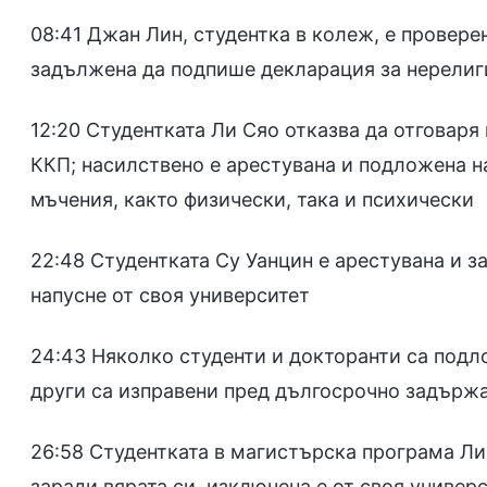
08:41 Джан Лин, студентка в колеж, е провере
задължена да подпише декларация за нерелиг
12:20 Студентката Ли Сяо отказва да отговаря 
ККП; насилствено е арестувана и подложена н
мъчения, както физически, така и психически
22:48 Студентката Су Уанцин е арестувана и з
напусне от своя университет
24:43 Няколко студенти и докторанти са под
други са изправени пред дългосрочно задържа
26:58 Студентката в магистърска програма Ли
заради вярата си, изключена е от своя универ