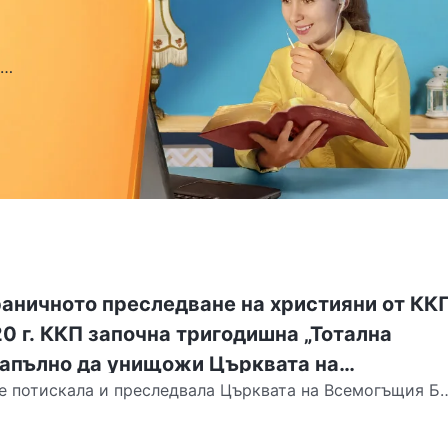
раничното преследване на християни от ККП
20 г. ККП започна тригодишна „Тотална
 напълно да унищожи Църквата на
е потискала и преследвала Църквата на Всемогъщия Бо
ог
чи напълно Църквата, през септември 2020 г. ККП...