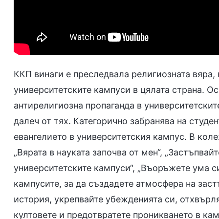
ККП винаги е преследвала религиозната вяра,
университетските кампуси в цялата страна. Ос
антирелигиозна пропаганда в университетскит
далеч от тях. Категорично забранява на студен
евангелието в университетския кампус. В кол
„Вярата в науката започва от мен“, „Застъпвай
университетските кампуси“, „Въоръжете ума си
кампусите, за да създадете атмосфера на заст
история, укрепвайте убежденията си, отхвърля
култовете и предотвратете проникването в кам