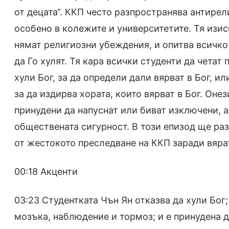
от децата“. ККП често разпространява антире
особено в колежите и университетите. Тя изис
нямат религиозни убеждения, и опитва всичко 
да Го хулят. Тя кара всички студенти да чета
хули Бог, за да определи дали вярват в Бог, и
за да издирва хората, които вярват в Бог. Онез
принудени да напуснат или биват изключени, а
обществената сигурност. В този епизод ще ра
от жестокото преследване на ККП заради вярат
00:18 Акценти
03:23 Студентката Чън Ян отказва да хули Бог
мозъка, наблюдение и тормоз; и е принудена 