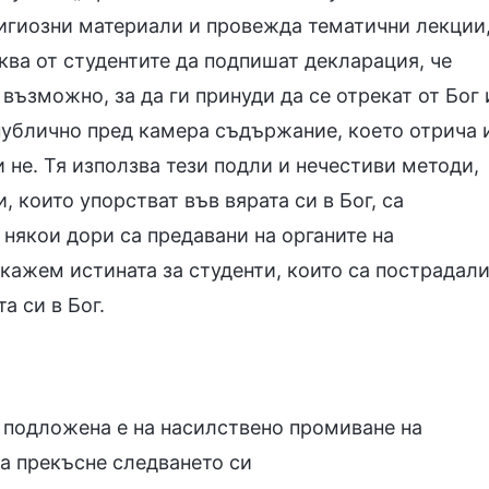
лигиозни материали и провежда тематични лекции
ква от студентите да подпишат декларация, че
възможно, за да ги принуди да се отрекат от Бог 
т публично пред камера съдържание, което отрича 
ли не. Тя използва тези подли и нечестиви методи,
и, които упорстват във вярата си в Бог, са
 някои дори са предавани на органите на
зкажем истината за студенти, които са пострадал
а си в Бог.
; подложена е на насилствено промиване на
да прекъсне следването си