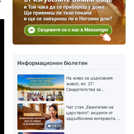
Информационен бюлетин
На живо за църковния
живот, еп. 27:
Свидетелства за
преживявания от
56:19
Църквата на Всемогъщия
Бог в Чианг Май, Тайланд:
Чат стая „Евангелие на
Преживяването на
царството“: aкценти от
правосъдието е толкова
задълбочени интервюта |
безценно
Международна
14:05
цигуларка: Вече не живея