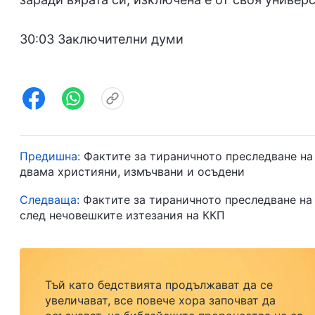
30:03 Заключителни думи
Предишна:
Фактите за тираничното преследване на 
двама християни, измъчвани и осъдени
Следваща:
Фактите за тираничното преследване на 
след нечовешките изтезания на ККП
Тъй като бедствията продължават да се
увеличават, все повече хора започват да