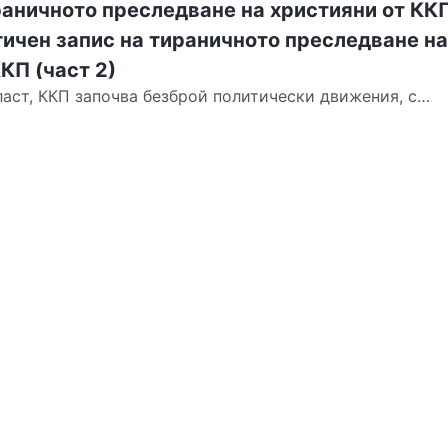
раничното преследване на християни от ККП
гичен запис на тираничното преследване на
КП (част 2)
ласт, ККП започва безброй политически движения, с
пачава и дискредитира религиозната вяра. Тя...