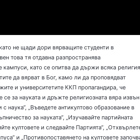
 като не щади дори вярващите студенти в
вен това тя отдавна разпространява
е кампуси, като се опитва да държи всяка религи
тите да вярват в Бог, камо ли да проповядват
ежите и университетите ККП пропагандира, че
те се за науката и дръжте религиозната вяра извън
 с наука“, „Въведете антикултово образование в
ъпничество за науката“, „Изучавайте партийната
йте култовете и следвайте Партията“, „Отхвърлет
пуса“ и „Противопоставянето на култовете започв