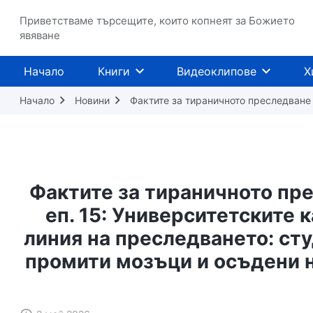
Приветстваме търсещите, които копнеят за Божието
явяване
Начало
Книги
Видеоклипове
Х
Начало
Новини
Фактите за тираничното преследване
Фактите за тираничното пре
еп. 15: Университетските 
линия на преследването: сту
промити мозъци и осъдени на