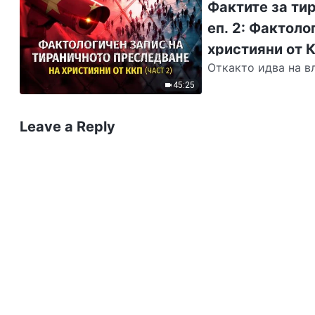
Фактите за ти
еп. 2: Фактоло
християни от К
Откакто идва на в
които клевети, изо
45:25
Leave a Reply