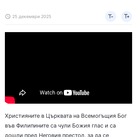
25 декември 2025
Християните в Църквата на Всемогъщия Бог
във Филипините са чули Божия глас и са
дошли пред Неговия престол, за да се