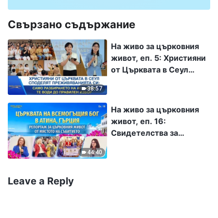
Свързано съдържание
На живо за църковния
живот, еп. 5: Християни
от Църквата в Сеул
споделят
38:57
преживяванията си:
Само разбирането на
На живо за църковния
истината те води до
живот, еп. 16:
правилен избор
Свидетелства за
преживявания от
44:40
Църквата на
Всемогъщия Бог в
Атина, Гърция:
Leave a Reply
преживяване на
правосъдието и
пречистване от греха