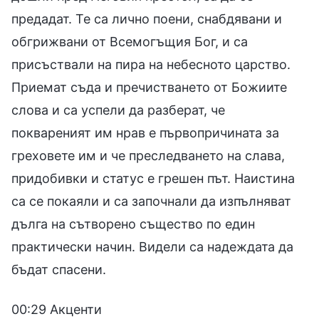
предадат. Те са лично поени, снабдявани и
обгрижвани от Всемогъщия Бог, и са
присъствали на пира на небесното царство.
Приемат съда и пречистването от Божиите
слова и са успели да разберат, че
поквареният им нрав е първопричината за
греховете им и че преследването на слава,
придобивки и статус е грешен път. Наистина
са се покаяли и са започнали да изпълняват
дълга на сътворено същество по един
практически начин. Видели са надеждата да
бъдат спасени.
00:29 Акценти