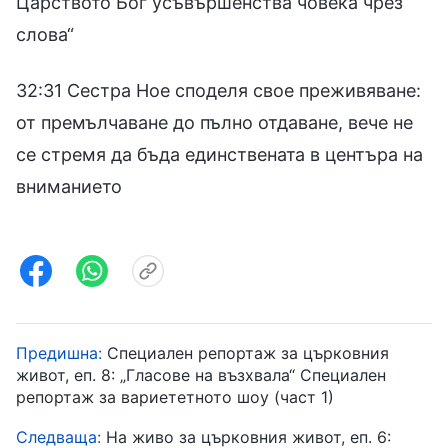
Царството Бог усъвършенства човека чрез
слова“
32:31 Сестра Ное споделя свое преживяване:
от премълчаване до пълно отдаване, вече не
се стремя да бъда единствената в центъра на
вниманието
Предишна:
Специален репортаж за църковния
живот, еп. 8: „Гласове на възхвала“ Специален
репортаж за вариететното шоу (част 1)
Следваща:
На живо за църковния живот, еп. 6: