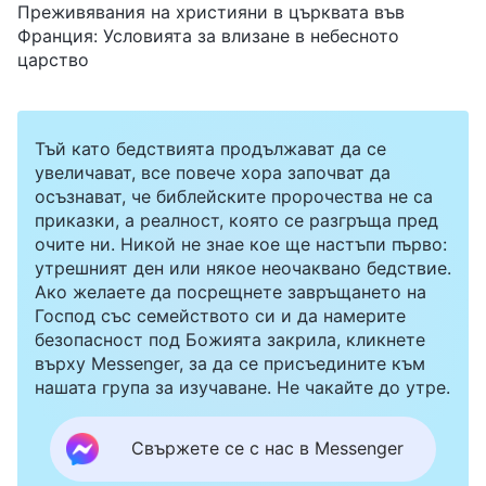
Преживявания на християни в църквата във
Франция: Условията за влизане в небесното
царство
Тъй като бедствията продължават да се
увеличават, все повече хора започват да
осъзнават, че библейските пророчества не са
приказки, а реалност, която се разгръща пред
очите ни. Никой не знае кое ще настъпи първо:
утрешният ден или някое неочаквано бедствие.
Ако желаете да посрещнете завръщането на
Господ със семейството си и да намерите
безопасност под Божията закрила, кликнете
върху Messenger, за да се присъедините към
нашата група за изучаване. Не чакайте до утре.
Свържете се с нас в Messenger