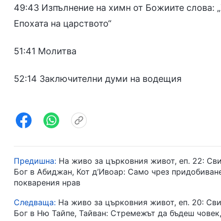
49:43 Изпълнение на химн от Божиите слова: „
Епохата на царството“
51:41 Молитва
52:14 Заключителни думи на водещия
Предишна:
На живо за църковния живот, еп. 22: С
Бог в Абиджан, Кот д’Ивоар: Само чрез придобиван
покварения нрав
Следваща:
На живо за църковния живот, еп. 20: С
Бог в Ню Тайпе, Тайван: Стремежът да бъдеш човек,