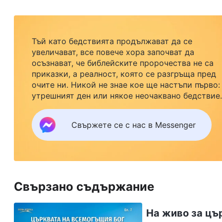
Тъй като бедствията продължават да се
увеличават, все повече хора започват да
осъзнават, че библейските пророчества не са
приказки, а реалност, която се разгръща пред
очите ни. Никой не знае кое ще настъпи първо:
утрешният ден или някое неочаквано бедствие.
Ако желаете да посрещнете завръщането на
Господ със семейството си и да намерите
Свържете се с нас в Messenger
безопасност под Божията закрила, кликнете
върху Messenger, за да се присъедините към
нашата група за изучаване. Не чакайте до утре.
Свързано съдържание
На живо за цър