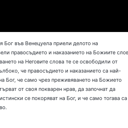
я Бог във Венецуела приели делото на
вели правосъдието и наказанието на Божиите сло
ването на Неговите слова те се освободили от
ълбоко, че правосъдието и наказанието са най-
на Бог, че само чрез преживяването на Божието
търват от своя покварен нрав, да започнат да
истински се покоряват на Бог, и че само тогава са
во.