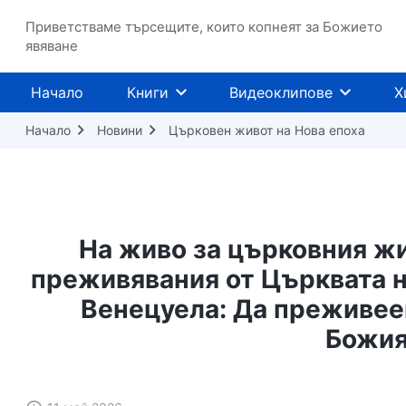
Приветстваме търсещите, които копнеят за Божието
явяване
Начало
Книги
Видеоклипове
Х
Начало
Новини
Църковен живот на Нова епоха
На живо за църковния жив
преживявания от Църквата н
Венецуела: Да преживее
Божия