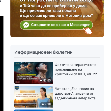
Информационен бюлетин
Фактите за тираничното
преследване на
християни от ККП, еп. 22:
17-годишен християнин
47:05
изтезаван четири дни за
изтръгване на
Чат стая „Евангелие на
самопризнание
царството“: aкценти от
задълбочени интервюта |
Как да изживееш живот
7:38
без вътрешни конфликти