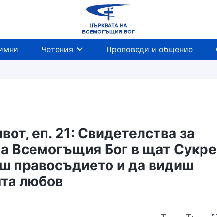
имни
Четения
Проповеди и общение
от, еп. 21: Свидетелства за
а Всемогъщия Бог в щат Сукре
ш правосъдието и да видиш
та любов