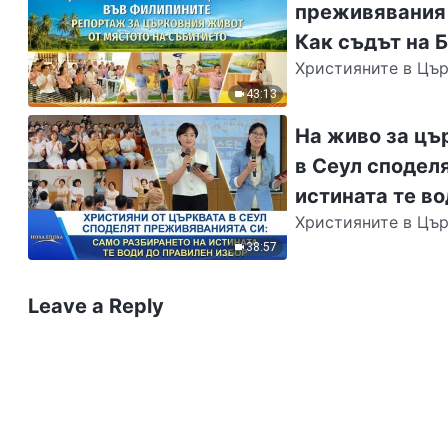
преживявания 
Как съдът на 
Християните в Цър
славата, прид
Божия глас и са до
43:13
На живо за цъ
в Сеул сподел
истината те в
Християните в Цър
се колебаят, да се 
38:57
Leave a Reply