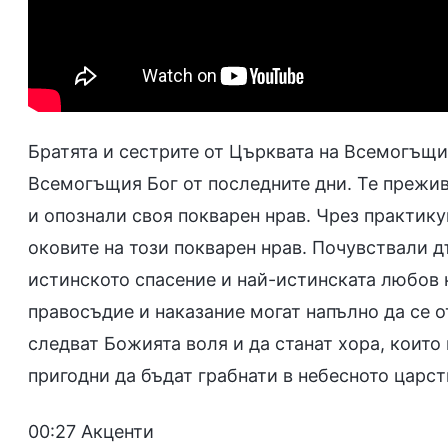
Братята и сестрите от Църквата на Всемогъщи
Всемогъщия Бог от последните дни. Те прежи
и опознали своя покварен нрав. Чрез практику
оковите на този покварен нрав. Почувствали д
истинското спасение и най-истинската любов 
правосъдие и наказание могат напълно да се о
следват Божията воля и да станат хора, които 
пригодни да бъдат грабнати в небесното царст
00:27 Акценти