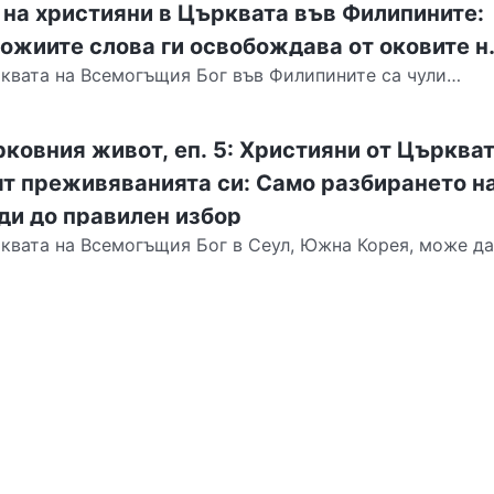
на християни в Църквата във Филипините:
Божиите слова ги освобождава от оковите н
квата на Всемогъщия Бог във Филипините са чули
обивките и статуса
шли пред Неговия престол, за да се предадат. Те са...
рковния живот, еп. 5: Християни от Църква
ят преживяванията си: Само разбирането н
оди до правилен избор
квата на Всемогъщия Бог в Сеул, Южна Корея, може да
чувстват слаби и да изпитват болка, когато са...