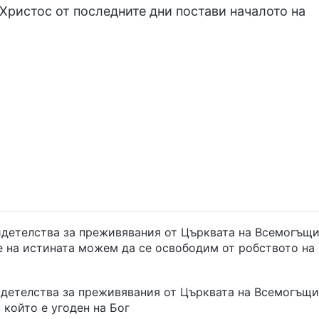
Христос от последните дни постави началото на
видетелства за преживявания от Църквата на Всемогъщ
е на истината можем да се освободим от робството на
видетелства за преживявания от Църквата на Всемогъщ
 който е угоден на Бог