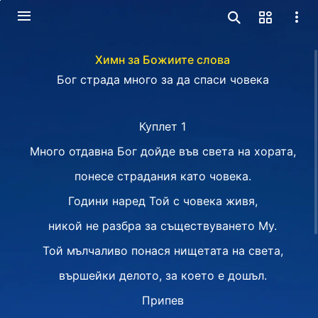
Химн за Божиите слова
Бог страда много за да спаси човека
Куплет 1
Много отдавна Бог дойде във света на хората,
понесе страдания като човека.
Години наред Той с човека живя,
никой не разбра за съществуването Му.
Той мълчаливо понася нищетата на света,
вършейки делото, за което е дошъл.
Припев