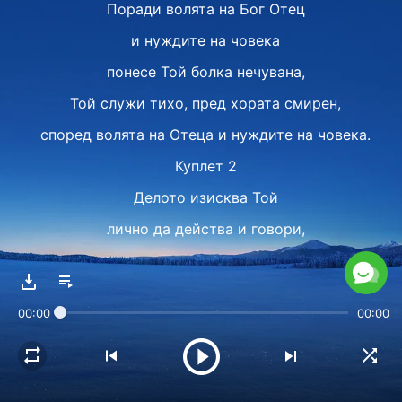
Поради волята на Бог Отец
и нуждите на човека
понесе Той болка нечувана,
Той служи тихо, пред хората смирен,
според волята на Отеца и нуждите на човека.
Куплет 2
Делото изисква Той
лично да действа и говори,
защото няма как човекът да помогне,
Бог понесе много болка заради делото.
00:00
00:00
Човекът не може да Го замени.
Припев
Поради волята на Бог Отец