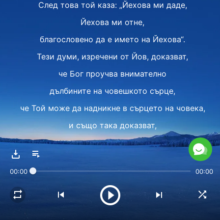
След това той каза: „Йехова ми даде,
Йехова ми отне,
благословено да е името на Йехова“.
Тези думи, изречени от Йов, доказват,
че Бог проучва внимателно
дълбините на човешкото сърце,
че Той може да надникне в сърцето на човека,
и също така доказват,
че Неговото одобрение към Йов е безпогрешно,
че този човек, който беше одобрен от Бог,
00:00
00:00
беше праведен, беше праведен.
II
„Йехова ми даде, Йехова ми отне,