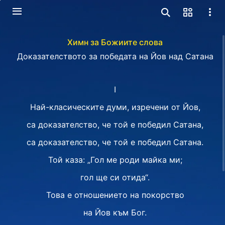
Химн за Божиите слова
Доказателството за победата на Йов над Сатана
I
Най-класическите думи, изречени от Йов,
са доказателство, че той е победил Сатана,
са доказателство, че той е победил Сатана.
Той каза: „Гол ме роди майка ми;
гол ще си отида“.
Това е отношението на покорство
на Йов към Бог.