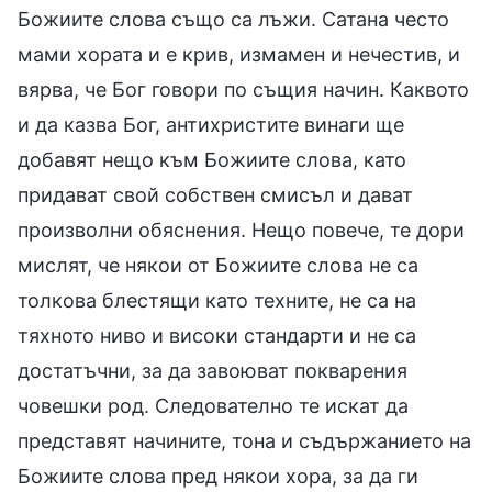
Божиите слова също са лъжи. Сатана често
мами хората и е крив, измамен и нечестив, и
вярва, че Бог говори по същия начин. Каквото
и да казва Бог, антихристите винаги ще
добавят нещо към Божиите слова, като
придават свой собствен смисъл и дават
произволни обяснения. Нещо повече, те дори
мислят, че някои от Божиите слова не са
толкова блестящи като техните, не са на
тяхното ниво и високи стандарти и не са
достатъчни, за да завоюват покварения
човешки род. Следователно те искат да
представят начините, тона и съдържанието на
Божиите слова пред някои хора, за да ги