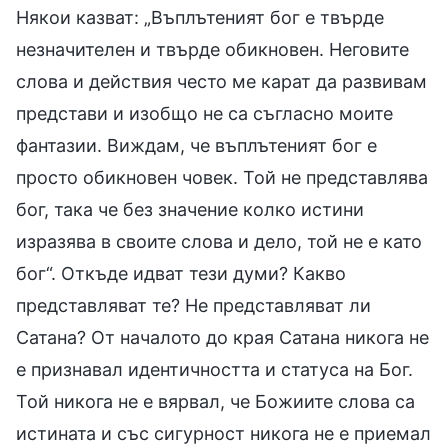
Някои казват: „Въплътеният бог е твърде
незначителен и твърде обикновен. Неговите
слова и действия често ме карат да развивам
представи и изобщо не са съгласно моите
фантазии. Виждам, че въплътеният бог е
просто обикновен човек. Той не представлява
бог, така че без значение колко истини
изразява в своите слова и дело, той не е като
бог“. Откъде идват тези думи? Какво
представляват те? Не представляват ли
Сатана? От началото до края Сатана никога не
е признавал идентичността и статуса на Бог.
Той никога не е вярвал, че Божиите слова са
истината и със сигурност никога не е приемал