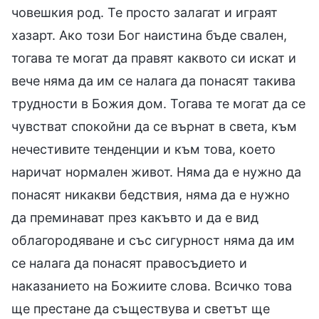
човешкия род. Те просто залагат и играят
хазарт. Ако този Бог наистина бъде свален,
тогава те могат да правят каквото си искат и
вече няма да им се налага да понасят такива
трудности в Божия дом. Тогава те могат да се
чувстват спокойни да се върнат в света, към
нечестивите тенденции и към това, което
наричат нормален живот. Няма да е нужно да
понасят никакви бедствия, няма да е нужно
да преминават през какъвто и да е вид
облагородяване и със сигурност няма да им
се налага да понасят правосъдието и
наказанието на Божиите слова. Всичко това
ще престане да съществува и светът ще