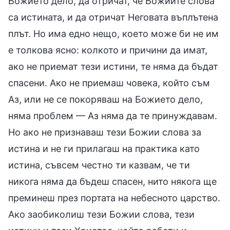
Божието дело, да отричат, че Божиите слова
са истината, и да отричат Неговата въплътена
плът. Но има едно нещо, което може би не им
е толкова ясно: колкото и причини да имат,
ако не приемат тези истини, те няма да бъдат
спасени. Ако не приемаш човека, който съм
Аз, или не се покоряваш на Божието дело,
няма проблем — Аз няма да те принуждавам.
Но ако не признаваш тези Божии слова за
истина и не ги прилагаш на практика като
истина, съвсем честно ти казвам, че ти
никога няма да бъдеш спасен, нито някога ще
преминеш през портата на небесното царство.
Ако заобиколиш тези Божии слова, тези