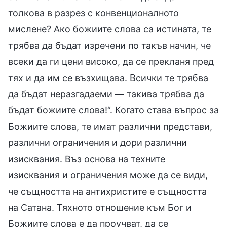
толкова в разрез с конвенционалното
мислене? Ако божиите слова са истината, те
трябва да бъдат изречени по такъв начин, че
всеки да ги цени високо, да се прекланя пред
тях и да им се възхищава. Всички те трябва
да бъдат неразгадаеми — такива трябва да
бъдат божиите слова!“. Когато става въпрос за
Божиите слова, те имат различни представи,
различни ограничения и дори различни
изисквания. Въз основа на техните
изисквания и ограничения може да се види,
че същността на антихристите е същността
на Сатана. Тяхното отношение към Бог и
Божиите слова е да проучват, да се