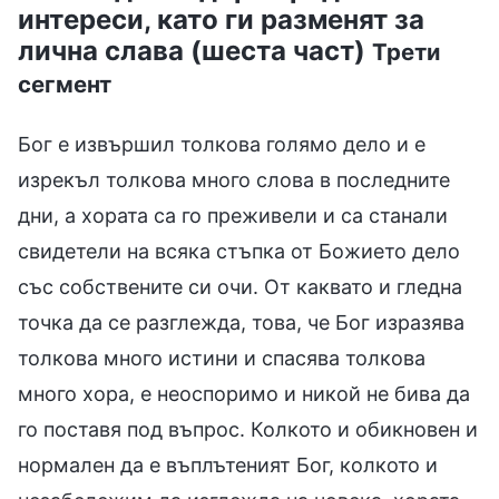
интереси, като ги разменят за
лична слава (шеста част)
Трети
сегмент
Бог е извършил толкова голямо дело и е
изрекъл толкова много слова в последните
дни, а хората са го преживели и са станали
свидетели на всяка стъпка от Божието дело
със собствените си очи. От каквато и гледна
точка да се разглежда, това, че Бог изразява
толкова много истини и спасява толкова
много хора, е неоспоримо и никой не бива да
го поставя под въпрос. Колкото и обикновен и
нормален да е въплътеният Бог, колкото и