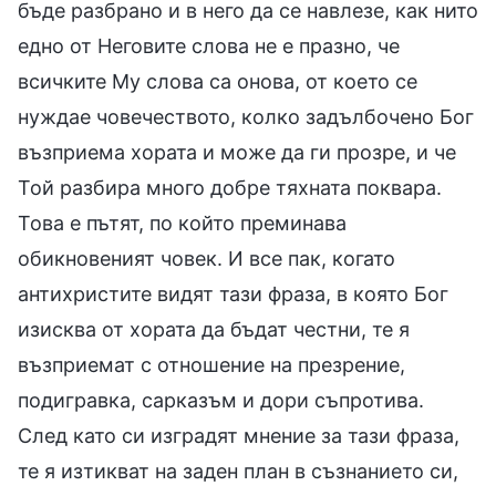
бъде разбрано и в него да се навлезе, как нито
едно от Неговите слова не е празно, че
всичките Му слова са онова, от което се
нуждае човечеството, колко задълбочено Бог
възприема хората и може да ги прозре, и че
Той разбира много добре тяхната поквара.
Това е пътят, по който преминава
обикновеният човек. И все пак, когато
антихристите видят тази фраза, в която Бог
изисква от хората да бъдат честни, те я
възприемат с отношение на презрение,
подигравка, сарказъм и дори съпротива.
След като си изградят мнение за тази фраза,
те я изтикват на заден план в съзнанието си,