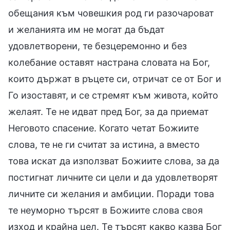
обещания към човешкия род ги разочароват
и желанията им не могат да бъдат
удовлетворени, те безцеремонно и без
колебание оставят настрана словата на Бог,
които държат в ръцете си, отричат се от Бог и
Го изоставят, и се стремят към живота, който
желаят. Те не идват пред Бог, за да приемат
Неговото спасение. Когато четат Божиите
слова, те не ги считат за истина, а вместо
това искат да използват Божиите слова, за да
постигнат личните си цели и да удовлетворят
личните си желания и амбиции. Поради това
те неуморно търсят в Божиите слова своя
изход и крайна цел. Те търсят какво казва Бог