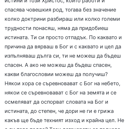
истини и този Христос, който работи и
спасява човешкия род, тогава без значение
колко доктрини разбираш или колко големи
трудности понасяш, няма да придобиеш
истината. Ти си просто отпадък. По каквато и
причина да вярваш в Бог и с каквато и цел да
изпълняваш дълга си, ти не можеш да бъдеш
спасен. А ако не можеш да бъдеш спасен,
какви благословии можеш да получиш?
Някои хора се съревновават с Бог на небето,
някои се съревновават с Бог на земята и се
осмеляват да оспорват словата на Бог и
истината, до степен, че дори не ги е грижа
какъв ще бъде техният изход и крайна цел. Не