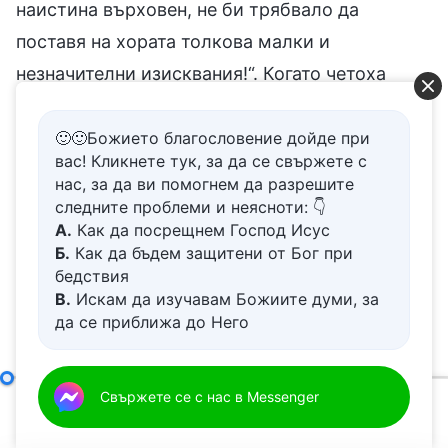
наистина върховен, не би трябвало да
поставя на хората толкова малки и
незначителни изисквания!“. Когато четоха
Божието слово и го намериха за
повърхностно, и почувстваха, че то не
🙂🙂Божието благословение дойде при
вас! Кликнете тук, за да се свържете с
съответства на представите на хората, нито е
нас, за да ви помогнем да разрешите
в съгласие с великия образ и идентичност на
следните проблеми и неясноти: 👇
А.
Как да посрещнем Господ Исус
Бог, те развиха представи за Божиите слова.
Б.
Как да бъдем защитени от Бог при
На фона на развиването на тези представи, в
бедствия
тях се породи дълбоко отвращение към
В.
Искам да изучавам Божиите думи, за
да се приближа до Него
Божиите слова и впоследствие дигата в
Г.
Как да се отървем от болезнения
дълбините на сърцата им, която е удържала
живот
Д.
Имам молба за молитва
техните фантазии и представи за Бог, се срина
Девета точка: те изпълняват дълга си само за да се отличат и да задоволят собствените си интереси и амбиции; никога не се съобразяват с интересите на Божия дом и дори предават тези интереси, като ги разменят за лична слава (шеста част)
Свържете се с нас в Messenger
00:00
01:03:05
напълно. Какъв е резултатът от това сриване?