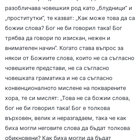
разобличава човешкия род като „блудници“ и
„проститутки“, те казват: „Как може това да са
божии слова? Бог не би говорил така! Бог
трябва да говори по изискан, нежен и
внимателен начин“. Когато става въпрос за
някои от Божиите слова, които не са съгласно
човешките представи, не са съгласно
човешката граматика и не са съгласно
конвенционалното мислене на покварените
хора, те си мислят: „Това не са божии слова,
бог не би говорил така! Бог е толкова
върховен, велик и неразгадаем, така че как
биха могли неговите слова да бъдат толкова
обикновени? Как биха могли да бъдат