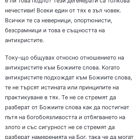
е ли това подло? Тези дегенерати са толкова
нечестиви! Всеки един от тях е зъл човек.
Всички те са неверници, опортюнисти,
безсрамници и това е същността на
антихристите.
Току-що общувах относно отношението на
антихристите към Божиите слова. Когато
антихристите подхождат към Божиите слова,
те не търсят истината или принципите на
практикуване в тях. Те не се стремят да
разберат от Божиите слова как да постигнат
пътя на богобоязливостта и отбягването на
злото и със сигурност не се стремят да
разберат намеренията на Бог, така че да могат