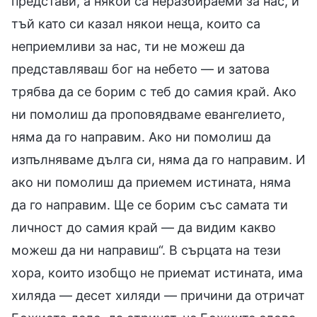
представи, а някои са неразбираеми за нас, и
тъй като си казал някои неща, които са
неприемливи за нас, ти не можеш да
представляваш бог на небето — и затова
трябва да се борим с теб до самия край. Ако
ни помолиш да проповядваме евангелието,
няма да го направим. Ако ни помолиш да
изпълняваме дълга си, няма да го направим. И
ако ни помолиш да приемем истината, няма
да го направим. Ще се борим със самата ти
личност до самия край — да видим какво
можеш да ни направиш“. В сърцата на тези
хора, които изобщо не приемат истината, има
хиляда — десет хиляди — причини да отричат