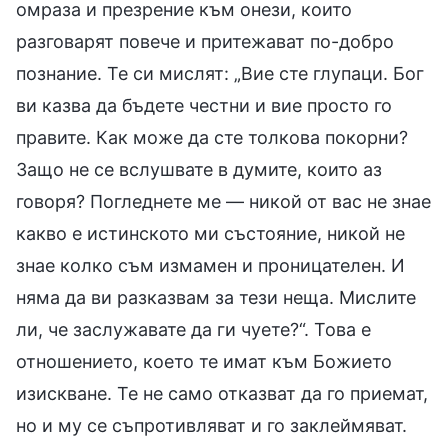
омраза и презрение към онези, които
разговарят повече и притежават по-добро
познание. Те си мислят: „Вие сте глупаци. Бог
ви казва да бъдете честни и вие просто го
правите. Как може да сте толкова покорни?
Защо не се вслушвате в думите, които аз
говоря? Погледнете ме — никой от вас не знае
какво е истинското ми състояние, никой не
знае колко съм измамен и проницателен. И
няма да ви разказвам за тези неща. Мислите
ли, че заслужавате да ги чуете?“. Това е
отношението, което те имат към Божието
изискване. Те не само отказват да го приемат,
но и му се съпротивляват и го заклеймяват.