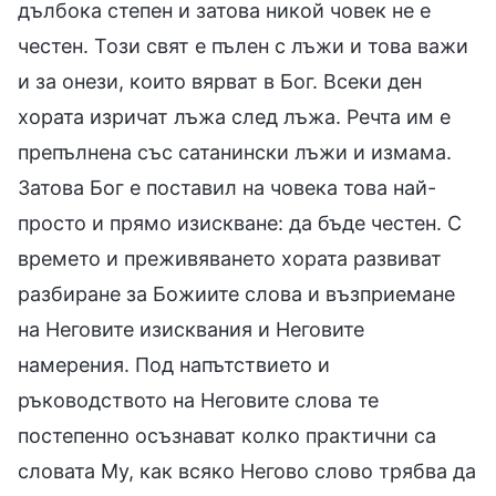
дълбока степен и затова никой човек не е
честен. Този свят е пълен с лъжи и това важи
и за онези, които вярват в Бог. Всеки ден
хората изричат лъжа след лъжа. Речта им е
препълнена със сатанински лъжи и измама.
Затова Бог е поставил на човека това най-
просто и прямо изискване: да бъде честен. С
времето и преживяването хората развиват
разбиране за Божиите слова и възприемане
на Неговите изисквания и Неговите
намерения. Под напътствието и
ръководството на Неговите слова те
постепенно осъзнават колко практични са
словата Му, как всяко Негово слово трябва да