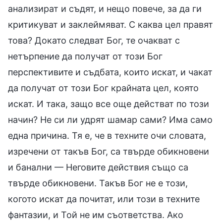
анализират и съдят, и нещо повече, за да ги
критикуват и заклеймяват. С каква цел правят
това? Докато следват Бог, те очакват с
нетърпение да получат от този Бог
перспективите и съдбата, които искат, и чакат
да получат от този Бог крайната цел, която
искат. И така, защо все още действат по този
начин? Не си ли удрят шамар сами? Има само
една причина. Тя е, че в техните очи словата,
изречени от такъв Бог, са твърде обикновени
и банални — Неговите действия също са
твърде обикновени. Такъв Бог не е този,
когото искат да почитат, или този в техните
фантазии, и Той не им съответства. Ако