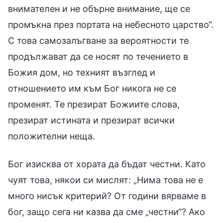
внимателен и не обърне внимание, ще се
промъкна през портата на небесното царство“.
С това самозалъгване за вероятности те
продължават да се носят по течението в
Божия дом, но техният възглед и
отношението им към Бог никога не се
променят. Те презират Божиите слова,
презират истината и презират всички
положителни неща.
Бог изисква от хората да бъдат честни. Като
чуят това, някои си мислят: „Нима това не е
много нисък критерий? От години вярваме в
бог, защо сега ни казва да сме „честни“? Ако