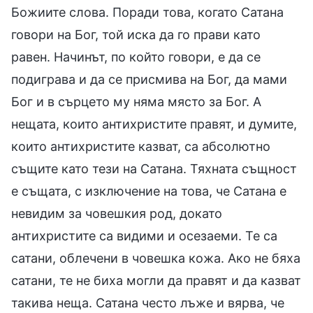
Божиите слова. Поради това, когато Сатана
говори на Бог, той иска да го прави като
равен. Начинът, по който говори, е да се
подиграва и да се присмива на Бог, да мами
Бог и в сърцето му няма място за Бог. А
нещата, които антихристите правят, и думите,
които антихристите казват, са абсолютно
същите като тези на Сатана. Тяхната същност
е същата, с изключение на това, че Сатана е
невидим за човешкия род, докато
антихристите са видими и осезаеми. Те са
сатани, облечени в човешка кожа. Ако не бяха
сатани, те не биха могли да правят и да казват
такива неща. Сатана често лъже и вярва, че