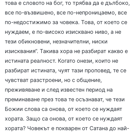
това е словото на бог, то трябва да е дълбоко,
все по-възвишено, все по-непроницаемо, все
по-недостижимо за човека. Това, от което се
нуждаем, е по-високо изисквано ниво, а не
тези обикновени, незначителни, ниски
изисквания“. Такива хора не разбират какво е
истината реалност. Когато онези, които не
разбират истината, чуят тази проповед, те се
чувстват разстроени, но с общение,
преживяване и след известен период на
преминаване през това те осъзнават, че тези
Божии слова са онова, от което се нуждаят
хората. Защо са онова, от което се нуждаят
хората? Човекът е покварен от Сатана до най-