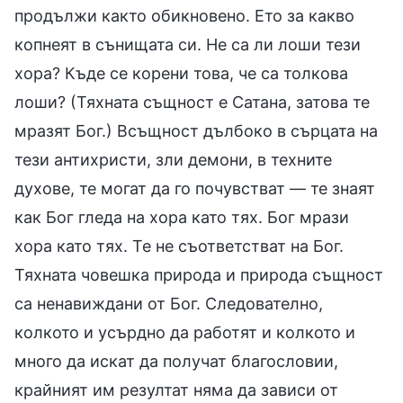
продължи както обикновено. Ето за какво
копнеят в сънищата си. Не са ли лоши тези
хора? Къде се корени това, че са толкова
лоши? (Тяхната същност е Сатана, затова те
мразят Бог.) Всъщност дълбоко в сърцата на
тези антихристи, зли демони, в техните
духове, те могат да го почувстват — те знаят
как Бог гледа на хора като тях. Бог мрази
хора като тях. Те не съответстват на Бог.
Тяхната човешка природа и природа същност
са ненавиждани от Бог. Следователно,
колкото и усърдно да работят и колкото и
много да искат да получат благословии,
крайният им резултат няма да зависи от