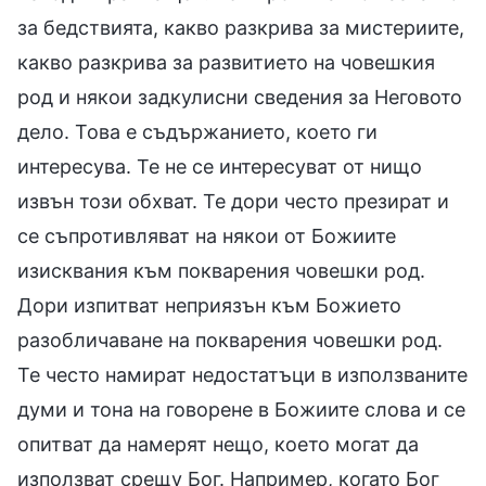
за бедствията, какво разкрива за мистериите,
какво разкрива за развитието на човешкия
род и някои задкулисни сведения за Неговото
дело. Това е съдържанието, което ги
интересува. Те не се интересуват от нищо
извън този обхват. Те дори често презират и
се съпротивляват на някои от Божиите
изисквания към покварения човешки род.
Дори изпитват неприязън към Божието
разобличаване на покварения човешки род.
Те често намират недостатъци в използваните
думи и тона на говорене в Божиите слова и се
опитват да намерят нещо, което могат да
използват срещу Бог. Например, когато Бог