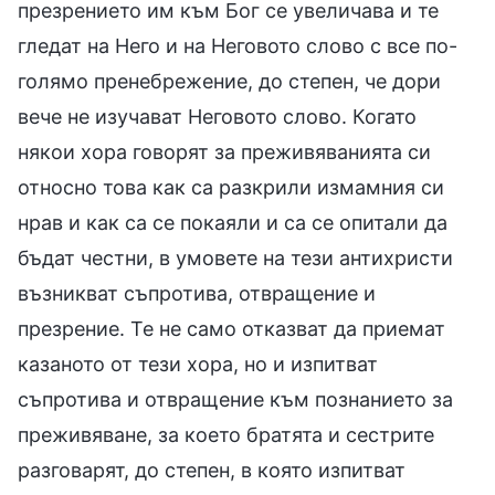
презрението им към Бог се увеличава и те
гледат на Него и на Неговото слово с все по-
голямо пренебрежение, до степен, че дори
вече не изучават Неговото слово. Когато
някои хора говорят за преживяванията си
относно това как са разкрили измамния си
нрав и как са се покаяли и са се опитали да
бъдат честни, в умовете на тези антихристи
възникват съпротива, отвращение и
презрение. Те не само отказват да приемат
казаното от тези хора, но и изпитват
съпротива и отвращение към познанието за
преживяване, за което братята и сестрите
разговарят, до степен, в която изпитват