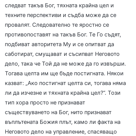
следват такъв Бог, тяхната крайна цел и
техните перспективи и съдба може да се
провалят. Следователно те яростно се
противопоставят на такъв Бог. Те Го съдят,
подбиват авторитета Му и се опитват да
саботират, смущават и съсипват Неговото
дело, така че Той да не може да го извърши.
Тогава целта им ще бъде постигната. Някои
казват: „Ако постигнат целта си, тогава няма
ли да изчезне и тяхната крайна цел?“. Този
тип хора просто не признават
съществуването на Бог, нито признават
въплътената Божия плът, камо ли факта на
Неговото дело на управление, спасяващо