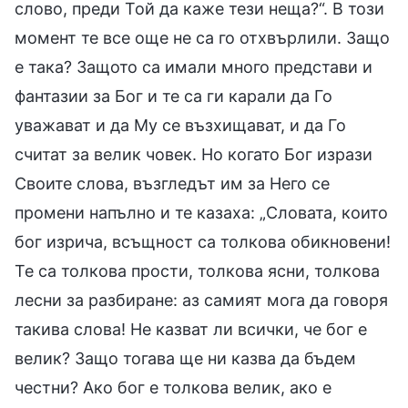
слово, преди Той да каже тези неща?“. В този
момент те все още не са го отхвърлили. Защо
е така? Защото са имали много представи и
фантазии за Бог и те са ги карали да Го
уважават и да Му се възхищават, и да Го
считат за велик човек. Но когато Бог изрази
Своите слова, възгледът им за Него се
промени напълно и те казаха: „Словата, които
бог изрича, всъщност са толкова обикновени!
Те са толкова прости, толкова ясни, толкова
лесни за разбиране: аз самият мога да говоря
такива слова! Не казват ли всички, че бог е
велик? Защо тогава ще ни казва да бъдем
честни? Ако бог е толкова велик, ако е