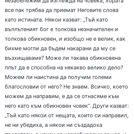
незабележим да изглежда на човека, хората
все пак трябва да приемат Неговите слова
като истината. Някои казват: „Тъй като
въплътеният бог е толкова незначителен и
толкова обикновен, и изобщо не е велик, как
бихме могли да бъдем накарани да му се
възхищаваме? Може ли такава обикновена
плът да е способна на някакво велико дело?
Можем ли наистина да получим големи
благословии от него? Не знаем. Всичко, което
можем да направим, е да се отнасяме към
него като към обикновен човек“. Други казват:
„Тъй като някои от нещата, които си направил,
не ни убедиха, а някои ни създадоха