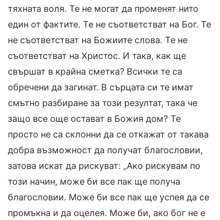
тяхната воля. Те не могат да променят нито
един от фактите. Те не съответстват на Бог. Те
не съответстват на Божиите слова. Те не
съответстват на Христос. И така, как ще
свършат в крайна сметка? Всички те са
обречени да загинат. В сърцата си те имат
смътно разбиране за този резултат, така че
защо все още остават в Божия дом? Те
просто не са склонни да се откажат от такава
добра възможност да получат благословии,
затова искат да рискуват: „Ако рискувам по
този начин, може би все пак ще получа
благословии. Може би все пак ще успея да се
промъкна и да оцелея. Може би, ако бог не е