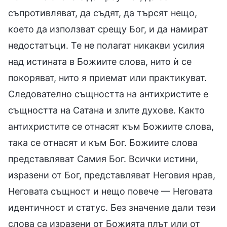
съпротивляват, да съдят, да търсят нещо,
което да използват срещу Бог, и да намират
недостатъци. Те не полагат никакви усилия
над истината в Божиите слова, нито ѝ се
покоряват, нито я приемат или практикуват.
Следователно същността на антихристите е
същността на Сатана и злите духове. Както
антихристите се отнасят към Божиите слова,
така се отнасят и към Бог. Божиите слова
представляват Самия Бог. Всички истини,
изразени от Бог, представляват Неговия нрав,
Неговата същност и нещо повече — Неговата
идентичност и статус. Без значение дали тези
слова са изразени от Божията плът или от