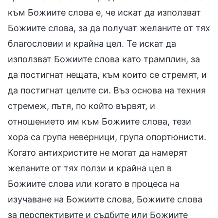
към Божиите слова е, че искат да използват
Божиите слова, за да получат желаните от тях
благословии и крайна цел. Те искат да
използват Божиите слова като трамплин, за
да постигнат нещата, към които се стремят, и
да постигнат целите си. Въз основа на техния
стремеж, пътя, по който вървят, и
отношението им към Божиите слова, тези
хора са група неверници, група опортюнисти.
Когато антихристите не могат да намерят
желаните от тях ползи и крайна цел в
Божиите слова или когато в процеса на
изучаване на Божиите слова, Божиите слова
за перспективите и съдбите или Божиите