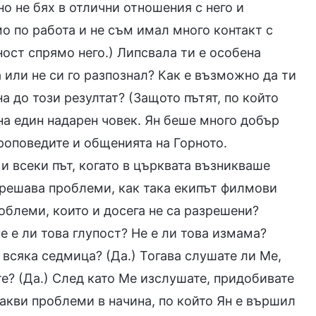
о не бях в отлични отношения с него и
 по работа и не съм имал много контакт с
ост спрямо него.) Липсвала ти е особена
 или не си го разпознал? Как е възможно да ти
а до този резултат? (Защото пътят, по който
на един надарен човек. Ян беше много добър
роповедите и общенията на Горното.
и всеки път, когато в църквата възникваше
а решава проблеми, как така екипът филмови
облеми, които и досега не са разрешени?
е е ли това глупост? Не е ли това измама?
всяка седмица? (Да.) Тогава слушате ли Ме,
е? (Да.) След като Ме изслушате, придобивате
акви проблеми в начина, по който Ян е вършил