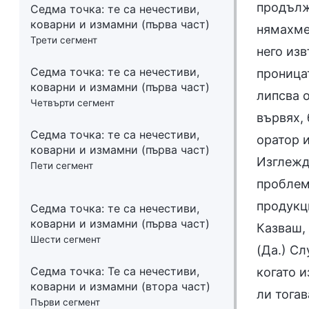
продължи
Седма точка: те са нечестиви,
коварни и измамни (първа част)
нямахме
Трети сегмент
него из
Седма точка: те са нечестиви,
проницат
коварни и измамни (първа част)
липсва о
Четвърти сегмент
вървях, 
Седма точка: те са нечестиви,
оратор 
коварни и измамни (първа част)
Изглежд
Пети сегмент
проблем,
продукц
Седма точка: те са нечестиви,
коварни и измамни (първа част)
Казваш, 
Шести сегмент
(Да.) С
Седма точка: Те са нечестиви,
когато 
коварни и измамни (втора част)
ли тога
Първи сегмент