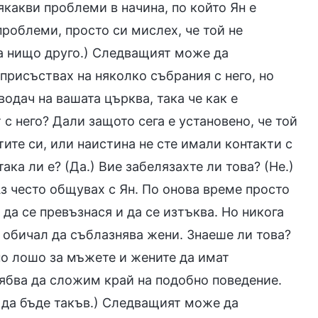
какви проблеми в начина, по който Ян е
роблеми, просто си мислех, че той не
за нищо друго.) Следващият може да
присъствах на няколко събрания с него, но
водач на вашата църква, така че как е
с него? Дали защото сега е установено, че той
тите си, или наистина не сте имали контакти с
ака ли е? (Да.) Вие забелязахте ли това? (Не.)
з често общувах с Ян. По онова време просто
да се превъзнася и да се изтъква. Но никога
е обичал да съблазнява жени. Знаеше ли това?
но лошо за мъжете и жените да имат
рябва да сложим край на подобно поведение.
 да бъде такъв.) Следващият може да