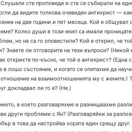
 Слушали сте проповеди и сте се събирали на едн
огли да видите толкова очевиден антихрист — как
ние на две години и пет месеца. Кой е общувал с
еме? Колко души в този екип са имали проницател
лем, но не са го оповестили? Кой е открил, че той
? Знаете ли отговорите на тези въпроси? (Никой н
ак открихте по-късно, че той е антихрист? (Една с
а в лошо състояние, и когато се опитахме да нау
 отношение на взаимоотношенията му с жените.) Т
уг докладвал ли го е? (Не.)
 уредена му от Горното, и вие, виждайки това, не го докладвахте. Вместо това защитавахте и угаждахте на този антихрист. Защо не го докладвахте? Бояхте се да не го ядосате или не можахте да го прозрете? (Не можах да го прозра. Освен че се виждахме, когато от време на време имах някакъв проблем, обикновено не общувах с него. Казваше, че е зает с работа, но не знаехме дали казва истината или не.) Не е било необходимо да разследваш какво е правил извън полезрението ти. Трябвало е да можеш да прозреш поне част от това, което е правил точно пред теб. Има определени проявления, когато антихристите вършат нещо. Той не просто е вършил неща извън полезрението ви. Можехте да разпознаете тези проявления лично. Ако не сте могли да видите тези проявления, тогава не сте ли били слепи? (Да.) Ако сега се появи някой като него, ще можете ли да го разпознаете? Може ли някой като Ян да върши действителна работа? Може ли да разговаря за истината и да разрешава проблеми? (Не.) Защо казвате „не“? (Що се отнася до резултатите от работата, църквата имаше много проблеми, които дълго време не бяха разрешени, напредъкът на цялата работа беше изключително бавен, а филмите, които снимахме, не отговаряха на изискванията на Божия дом.) Преди да се вземат мерки срещу Ян, видяхте ли, че това е проблем? (Не.) Тогава какво разбирате, след като слушате проповеди? Не можете да видите такива сериозни проблеми, а след това винаги намирате оправдания, като казвате: „Не сме общували с него. Как бихме могли да знаем за нещата, които той е вършил извън полезрението ни? Ние сме просто обикновени вярващи, той беше водач. Не можехме винаги да го следим, така че е логично да не сме могли да прозрем какъв е и да не сме го докладвали“. Това ли имахте предвид? (Да.) Какво е естеството на това? (Опитваме се да избегнем отговорностите си.) Ще подходите ли по същия начин, ако в бъдеще се сблъскате с някой като него? (Не, няма да подходя така отново. Щом ги открия, трябва да ги докладвам.) Не съм толкова сигурен, че ще го направите. В много църкви има хора, които докладват за лъжеводачи и антихристи, но в канадската църква не е имало такива. Този антихрист е действал толкова дълго време и никой не го е докладвал, никой. Неотдавна екипът филмови продукции в САЩ изпрати писмо, в което докладва някого. Беше написано по подреден и добре обоснован начин, а също така беше много конкретно и точно, в общи линии написано въз основа на факти. Това показва, че във всяка църква има хора, които могат да разпознават лъжеводачите и антихристите — това е нещо добро. Понякога лъжеводачите и антихристите играят роля за известно време и разкриват определени проблеми. Някои хора могат само да видят, че има проблеми, но не успяват да прозрат същността и истината за тези проблеми, нито знаят как да ги разрешат — това също се отнася до липсата на проницателност. Какво трябва да направите при такива обстоятелства? В такива моменти трябва да намерите някой, който разбира истината, за да ги разпознае. Ако има няколко души, които могат да поемат отговорността, като всички заедно търсите, разговаряте и обсъждате въпроса, тогава всички можете да стигнете до съгласие, да прозрете докрай същността на проблема и тогава ще можете да разпознаете дали те са лъжеводачи и антихристи. Не е толкова трудно да се разреши проблемът с лъжеводачите и антихристите. Лъжеводачите не извършват реална работа и са лесни за разпознаване и ясно виждане. Антихристите смущават и прекъсват работата на църквата и също са лесни за разпознаване и ясно виждане. Всичко това е свързано с проблема, че се смущават Божиите избраници при изпълнението на своя дълг, и вие трябва да докладвате и разобличавате такива хора — само по този начин можете да предотвратите забавянето на църковната работа. Докладването и разобличаването на лъжеводачите и антихристите е изключително важна работа, която гарантира, че Божиите избраници ще могат да изпълняват добре своя дълг, и всички Божии избраници имат тази отговорност. Който и да е той, щом е лъжеводач или антихрист, тогава Божиите избраници трябва да го разобличат и да го осветят, като по този начин ще изпълните своята отговорност. Стига докладваният проблем да е истински и наистина да има инцидент с лъжеводач или антихрист, Божият дом винаги ще се справи с него своевременно и в съответствие с принципите. А вие оповестихте ли проблема с антихриста Ян? Не, не го направихте. Били сте подвеждани и разигравани от този дявол дълго време, сякаш ви е липсвала всякаква осъзнатост. Да имате до себе си толкова очевиден антихрист, който да действа безсрамно през цялото това време, и просто да му позволите да продължи безпрепятствено, наистина ли нямате никаква осъзнатост? Живеете ли нормален църковен живот? Успявате ли да се радвате на делото на Светия Дух? Облагодетелствате ли се всеки път, когато присъствате на събрание? Трябва да може