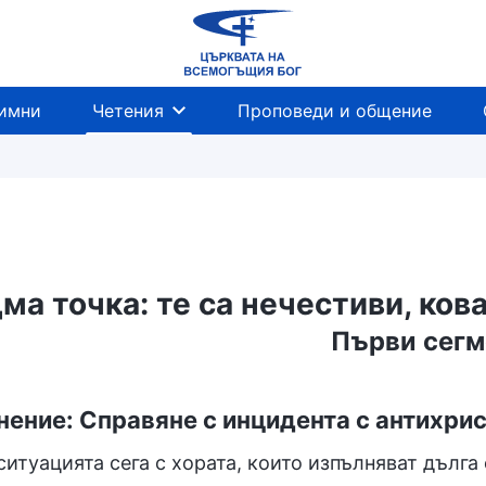
имни
Четения
Проповеди и общение
ма точка: те са нечестиви, ков
Първи сегм
ение: Справяне с инцидента с антихрис
ситуацията сега с хората, които изпълняват дълга