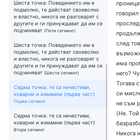
Шеста точка: Поведението им е
проница
подмолно, те действат своеволно
говорил
и властно, никога не разговарят с
прослед
другите и ги принуждават да им се
подчиняват
(Пети сегмент)
продължи
след тов
Шеста точка: Поведението им е
подмолно, те действат своеволно
възможно
и властно, никога не разговарят с
има проб
другите и ги принуждават да им се
подчиняват
него? Чу
(Шести сегмент)
Тогава 
Седма точка: те са нечестиви,
си мисле
коварни и измамни (първа част)
Първи сегмент
не съм р
(Не. То
Седма точка: те са нечестиви,
коварни и измамни (първа част)
безразб
Втори сегмент
Никога 