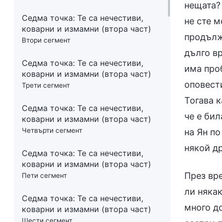
нещата?
Седма точка: Те са нечестиви,
не сте м
коварни и измамни (втора част)
продълже
Втори сегмент
дълго вр
Седма точка: Те са нечестиви,
има проб
коварни и измамни (втора част)
оповести
Трети сегмент
Тогава к
Седма точка: Те са нечестиви,
че е бил
коварни и измамни (втора част)
Четвърти сегмент
на Ян по
някой др
Седма точка: Те са нечестиви,
коварни и измамни (втора част)
През времето, в което разговаряхме и разнищвахме различните проявления на антихристите, открихте ли някакви други проблеми с Ян? (Разговаряйки за разпознаването на антихристите открих, че Ян беше много добър в това да настройва хората един срещу друг. Той често осъждаше определени братя и сестри пред мен и всяваше раздор в отношенията ми със сестрата, с която си сътрудничех, като казваше, че тя е просто една човекоугодница, която не практикува истината, и прочее. Това ме накара да си съставя определено мнение за нея и с течение на времето не успявах да си сътруднича хармонично с нея.) Всъщност всички сте имали своите мнения за Ян, но никой не ги е оповестил и никой не го е докладвал. Всички вие сте човекоугодници, които предпочитат да забавят делото на църквата и изобщо не ги е грижа. Той не изпълни работата,
Пети сегмент
Седма точка: Те са нечестиви,
коварни и измамни (втора част)
Шести сегмент