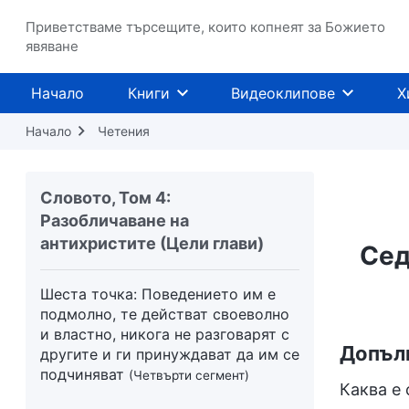
подчиняват
(Първи сегмент)
Приветстваме търсещите, които копнеят за Божието
явяване
Шеста точка: Поведението им е
подмолно, те действат своеволно
и властно, никога не разговарят с
Начало
Книги
Видеоклипове
Х
другите и ги принуждават да им се
подчиняват
(Втори сегмент)
Начало
Четения
Шеста точка: Поведението им е
подмолно, те действат своеволно
Словото, Том 4:
и властно, никога не разговарят с
Разобличаване на
другите и ги принуждават да им се
антихристите (Цели глави)
Сед
подчиняват
(Трети сегмент)
Шеста точка: Поведението им е
подмолно, те действат своеволно
и властно, никога не разговарят с
Допълн
другите и ги принуждават да им се
подчиняват
(Четвърти сегмент)
Каква е 