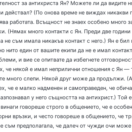
телност за антихриста Ян? Можете ли да видите ня
 и действал? (По онова време не виждах никакви п
ява работата. Всъщност не знаех особено много 
. (Нямах много контакти с Ян. Преди две години 
а не съм имала никакъв контакт с него.) Ян е бил 
 нито един от вашите екипи да не е имал контакт 
леми, и вие се опитвате да избегнете отговорнос
х, че някой е имал неприлични отношения с Ян — т
сте много слепи. Някой друг може да продължи. (А
х, че е малко надменен и самоправеден, че обича 
азпознавал у него същността на антихрист.) Той 
й винаги говореше строго в общението, че е особе
орни връзки, и често говореше в общението, че т
не съм предполагала, че далеч от чужди очи може