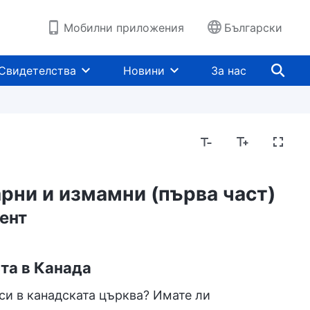
Мобилни приложения
Български
Свидетелства
Новини
За нас
арни и измамни (първа част)
ент
та в Канада
 си в канадската църква? Имате ли