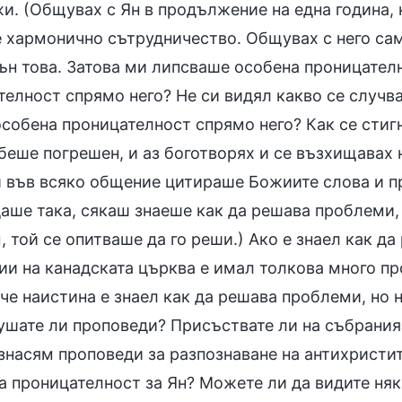
. (Общувах с Ян в продължение на една година, н
 хармонично сътрудничество. Общувах с него само
вън това. Затова ми липсваше особена проницателн
елност спрямо него? Не си видял какво се случва
собена проницателност спрямо него? Как се стигн
беше погрешен, и аз боготворях и се възхищавах 
и във всяко общение цитираше Божиите слова и п
аше така, сякаш знаеше как да решава проблеми, 
 той се опитваше да го реши.) Ако е знаел как д
ии на канадската църква е имал толкова много пр
че наистина е знаел как да решава проблеми, но н
лушате ли проповеди? Присъствате ли на събрания 
изнасям проповеди за разпознаване на антихристит
ва проницателност за Ян? Можете ли да видите няк