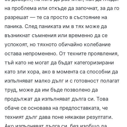
на проблема или откъде да започнат, за да го
разрешат — те са просто в състояние на
паника. След паниката им в тях може да
възникнат съмнения или временно да се
успокоят, но тяхното обичайно колебание
остава непроменено. От техните проявления,
тъй като не могат да бъдат категоризирани
като зли хора, ако в момента са способни да
изпълняват малко дълг и с готовност полагат
труд, може да им бъде позволено да
продължат да изпълняват дълга си. Това
обаче се основава на предпоставката, че
техният дълг дава поне някакви резултати.
Ако изпълняват дълга си, без изобщо да