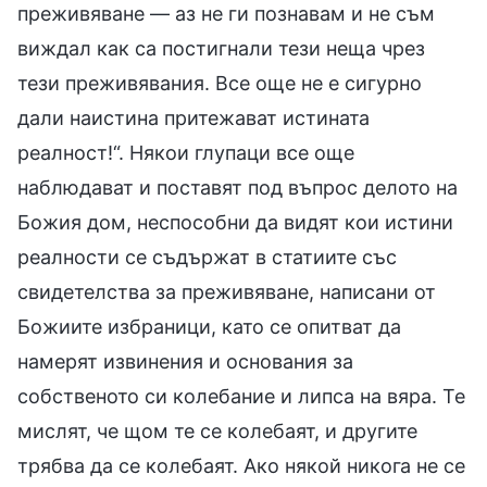
преживяване — аз не ги познавам и не съм
виждал как са постигнали тези неща чрез
тези преживявания. Все още не е сигурно
дали наистина притежават истината
реалност!“. Някои глупаци все още
наблюдават и поставят под въпрос делото на
Божия дом, неспособни да видят кои истини
реалности се съдържат в статиите със
свидетелства за преживяване, написани от
Божиите избраници, като се опитват да
намерят извинения и основания за
собственото си колебание и липса на вяра. Те
мислят, че щом те се колебаят, и другите
трябва да се колебаят. Ако някой никога не се