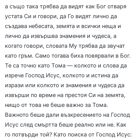
а също така трябва да видят как Бог отваря
устата Си и говори, да Го видят лично да
създава небесата, земята и всички неща и
лично да извършва знамения и чудеса, а
когато говори, словата Му трябва да звучат
като гръм. Само тогава биха повярвали в Бог.
Те са точно като Тома — колкото и слова да
изрече Господ Исус, колкото и истина да
изрази или колкото и знамения и чудеса да
извърши по време на престоя Си на земята,
нищо от това не беше важно за Тома.
Важното беше дали възкресението на Господ
Исус след смъртта беше реално или не. Как
го потвърди той? Като поиска от Господ Исус: