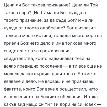
Цени ли Бог такова признание? Цени ли Той
такава вяра? (Не.) Има ли Бог нужда от
твоето признание, за да бъде Бог? Има ли
нужда от твоето одобрение? Бог е изразил
толкова много истини, толкова много хора са
приели Божието дело и има толкова много
свидетелства за преживявания —
свидетелства, които надминават тези на
всяко предишно поколение — а ти все още не
можеш да потвърдиш дали това е Божието
явяване и дело. Не вярваш и не признаваш
фактите, които Бог вече е осъществил, нито
изпълнението на Божиите обещания. И така,
какъв вид нещо си ти? Ти дори не си човек —