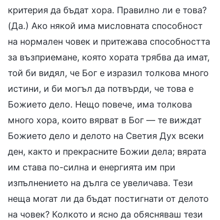
критерия да бъдат хора. Правилно ли е това?
(Да.) Ако някой има мисловната способност
на нормален човек и притежава способността
за възприемане, която хората трябва да имат,
той би видял, че Бог е изразил толкова много
истини, и би могъл да потвърди, че това е
Божието дело. Нещо повече, има толкова
много хора, които вярват в Бог — те виждат
Божието дело и делото на Светия Дух всеки
ден, както и прекрасните Божии дела; вярата
им става по-силна и енергията им при
изпълнението на дълга се увеличава. Тези
неща могат ли да бъдат постигнати от делото
на човек? Колкото и ясно да обясняваш тези