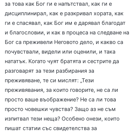
за това как Бог ги е напътствал, как ги е
дисциплинирал, как е разкривал хората, как
ги е спасявал, как Бог им е дарявал благодат
и благословии, и как в процеса на следване на
Бог са преживели Неговото дело, и какво са
почувствали, видели или оценили, и така
нататък. Когато чуят братята и сестрите да
разговарят за тези разбирания за
преживяване, те си мислят: „Тези
преживявания, за които говорите, не са ли
просто ваше въображение? Не са ли това
просто човешки чувства? Защо аз не съм
изпитвал тези неща? Особено онези, които
пишат статии със свидетелства за