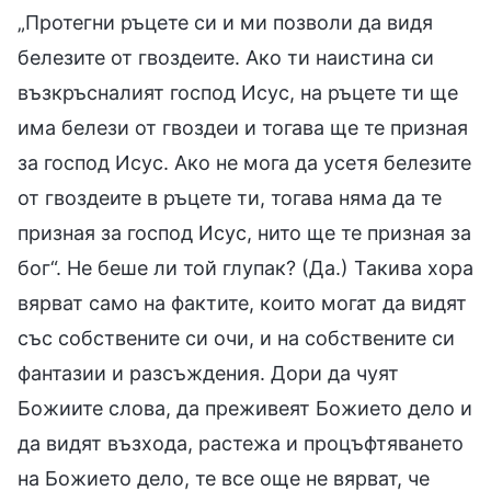
„Протегни ръцете си и ми позволи да видя
белезите от гвоздеите. Ако ти наистина си
възкръсналият господ Исус, на ръцете ти ще
има белези от гвоздеи и тогава ще те призная
за господ Исус. Ако не мога да усетя белезите
от гвоздеите в ръцете ти, тогава няма да те
призная за господ Исус, нито ще те призная за
бог“. Не беше ли той глупак? (Да.) Такива хора
вярват само на фактите, които могат да видят
със собствените си очи, и на собствените си
фантазии и разсъждения. Дори да чуят
Божиите слова, да преживеят Божието дело и
да видят възхода, растежа и процъфтяването
на Божието дело, те все още не вярват, че