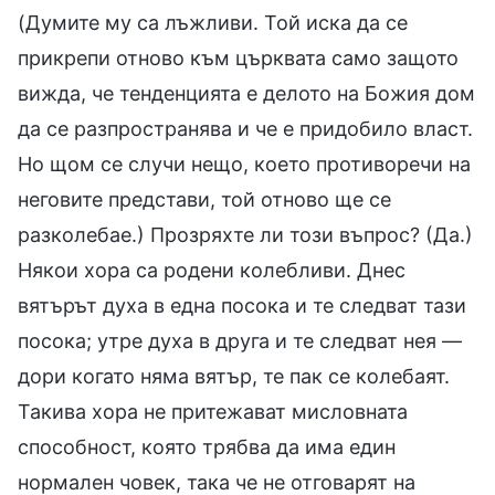
(Думите му са лъжливи. Той иска да се
прикрепи отново към църквата само защото
вижда, че тенденцията е делото на Божия дом
да се разпространява и че е придобило власт.
Но щом се случи нещо, което противоречи на
неговите представи, той отново ще се
разколебае.) Прозряхте ли този въпрос? (Да.)
Някои хора са родени колебливи. Днес
вятърът духа в една посока и те следват тази
посока; утре духа в друга и те следват нея —
дори когато няма вятър, те пак се колебаят.
Такива хора не притежават мисловната
способност, която трябва да има един
нормален човек, така че не отговарят на