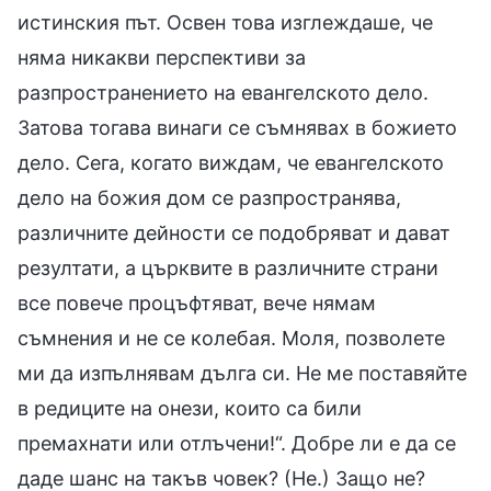
истинския път. Освен това изглеждаше, че
няма никакви перспективи за
разпространението на евангелското дело.
Затова тогава винаги се съмнявах в божието
дело. Сега, когато виждам, че евангелското
дело на божия дом се разпространява,
различните дейности се подобряват и дават
резултати, а църквите в различните страни
все повече процъфтяват, вече нямам
съмнения и не се колебая. Моля, позволете
ми да изпълнявам дълга си. Не ме поставяйте
в редиците на онези, които са били
премахнати или отлъчени!“. Добре ли е да се
даде шанс на такъв човек? (Не.) Защо не?