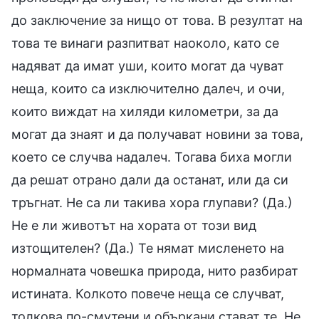
до заключение за нищо от това. В резултат на
това те винаги разпитват наоколо, като се
надяват да имат уши, които могат да чуват
неща, които са изключително далеч, и очи,
които виждат на хиляди километри, за да
могат да знаят и да получават новини за това,
което се случва надалеч. Тогава биха могли
да решат отрано дали да останат, или да си
тръгнат. Не са ли такива хора глупави? (Да.)
Не е ли животът на хората от този вид
изтощителен? (Да.) Те нямат мисленето на
нормалната човешка природа, нито разбират
истината. Колкото повече неща се случват,
толкова по-смутени и объркани стават те. Не