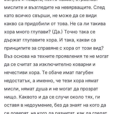
мислите и възгледите на невярващите. След
като всичко свърши, не може да се види
какво са придобили от това. Не са ли такива
хора много глупави? (Да.) Точно така се
държат глупавите хора. И така, какви са
принципите за справяне с хора от този вид?
Въз основа на техните проявления те не могат
да се считат за изключително коварни и
нечестиви хора. Те обаче имат пагубен
недостатък, а именно, че тези хора нямат
мисли, нямат душа и не могат да прозрат
нищо. Каквото и да се случи около тях, ги
оставя в недоумение, без да знаят на кого да
се доверят, на кого да разчитат, как да гледат