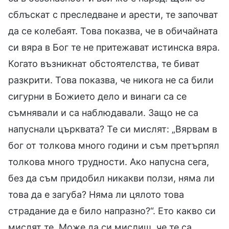
сблъскат с преследване и арести, те започват
да се колебаят. Това показва, че в обичайната
си вяра в Бог те не притежават истинска вяра.
Когато възникнат обстоятелства, те биват
разкрити. Това показва, че никога не са били
сигурни в Божието дело и винаги са се
съмнявали и са наблюдавали. Защо не са
напуснали църквата? Те си мислят: „Вярвам в
бог от толкова много години и съм претърпял
толкова много трудности. Ако напусна сега,
без да съм придобил никакви ползи, няма ли
това да е загуба? Няма ли цялото това
страдание да е било напразно?“. Ето какво си
мислят те. Може да си мислиш, че те са