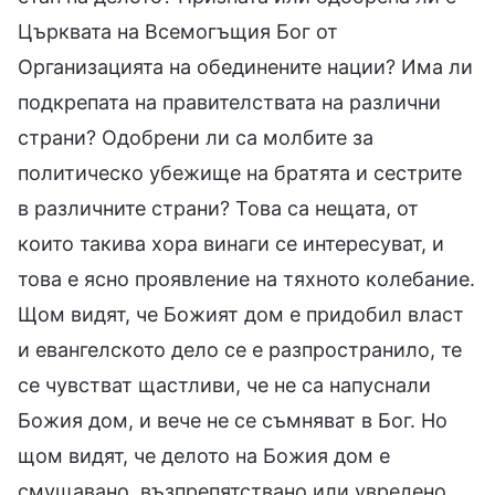
Църквата на Всемогъщия Бог от
Организацията на обединените нации? Има ли
подкрепата на правителствата на различни
страни? Одобрени ли са молбите за
политическо убежище на братята и сестрите
в различните страни? Това са нещата, от
които такива хора винаги се интересуват, и
това е ясно проявление на тяхното колебание.
Щом видят, че Божият дом е придобил власт
и евангелското дело се е разпространило, те
се чувстват щастливи, че не са напуснали
Божия дом, и вече не се съмняват в Бог. Но
щом видят, че делото на Божия дом е
смущавано, възпрепятствано или увредено,