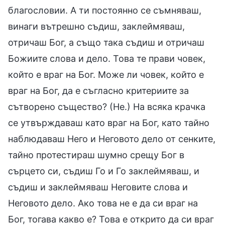
благословии. А ти постоянно се съмняваш,
винаги вътрешно съдиш, заклеймяваш,
отричаш Бог, а също така съдиш и отричаш
Божиите слова и дело. Това те прави човек,
който е враг на Бог. Може ли човек, който е
враг на Бог, да е съгласно критериите за
сътворено същество? (Не.) На всяка крачка
се утвърждаваш като враг на Бог, като тайно
наблюдаваш Него и Неговото дело от сенките,
тайно протестираш шумно срещу Бог в
сърцето си, съдиш Го и Го заклеймяваш, и
съдиш и заклеймяваш Неговите слова и
Неговото дело. Ако това не е да си враг на
Бог, тогава какво е? Това е открито да си враг