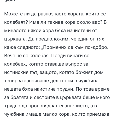
Можете ли да разпознаете хората, които се
колебаят? Има ли такива хора около вас? В
миналото някои хора бяха изчистени от
църквата. Да предположим, че един от тях
каже следното: „Промених се към по-добро.
Вече не се колебая. Преди винаги се
колебаех, когато ставаше въпрос за
истинския път, защото, когато божият дом
тепърва започваше делото си в чужбина,
нещата бяха наистина трудни. По това време
за братята и сестрите в църквата беше много
трудно да проповядват евангелието, а в
чужбина имаше малко хора, които приемаха