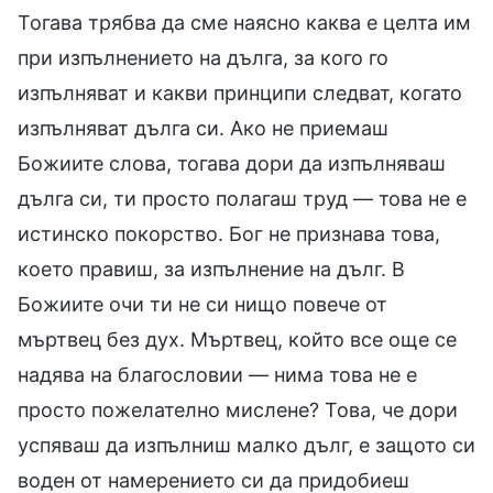
Тогава трябва да сме наясно каква е целта им
при изпълнението на дълга, за кого го
изпълняват и какви принципи следват, когато
изпълняват дълга си. Ако не приемаш
Божиите слова, тогава дори да изпълняваш
дълга си, ти просто полагаш труд — това не е
истинско покорство. Бог не признава това,
което правиш, за изпълнение на дълг. В
Божиите очи ти не си нищо повече от
мъртвец без дух. Мъртвец, който все още се
надява на благословии — нима това не е
просто пожелателно мислене? Това, че дори
успяваш да изпълниш малко дълг, е защото си
воден от намерението си да придобиеш