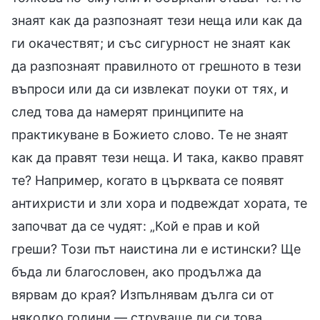
знаят как да разпознаят тези неща или как да
ги окачествят; и със сигурност не знаят как
да разпознаят правилното от грешното в тези
въпроси или да си извлекат поуки от тях, и
след това да намерят принципите на
практикуване в Божието слово. Те не знаят
как да правят тези неща. И така, какво правят
те? Например, когато в църквата се появят
антихристи и зли хора и подвеждат хората, те
започват да се чудят: „Кой е прав и кой
греши? Този път наистина ли е истински? Ще
бъда ли благословен, ако продължа да
вярвам до края? Изпълнявам дълга си от
няколко години — струваше ли си това