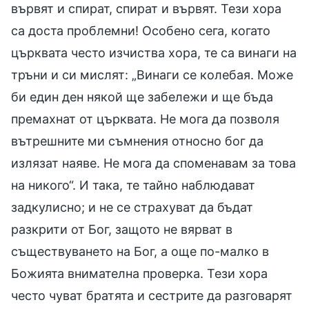
вървят и спират, спират и вървят. Тези хора
са доста проблемни! Особено сега, когато
църквата често изчиства хора, те са винаги на
тръни и си мислят: „Винаги се колебая. Може
би един ден някой ще забележи и ще бъда
премахнат от църквата. Не мога да позволя
вътрешните ми съмнения относно бог да
излязат наяве. Не мога да споменавам за това
на никого“. И така, те тайно наблюдават
задкулисно; и не се страхуват да бъдат
разкрити от Бог, защото не вярват в
съществуването на Бог, а още по-малко в
Божията внимателна проверка. Тези хора
често чуват братята и сестрите да разговарят