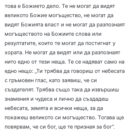
това е Божието дело. Те не могат да видят
великото Божие могъщество, не могат да
видят Божията власт и не могат да разпознаят
могъществото на Божиите слова или
резултатите, които те могат да постигнат у
хората. Не могат да видят или да разпознаят
нито едно от тези неща. Те се надяват само на
едно нещо: „Ти трябва да говориш от небесата
с гръмовен глас, като заявиш, че си
създателят. Трябва също така да извършиш
знамения и чудеса и лично да създадеш
небесата, земята и всички неща, за да
покажеш великото си могъщество. Тогава ще
повярвам, че си бог, ще те призная за бог“.