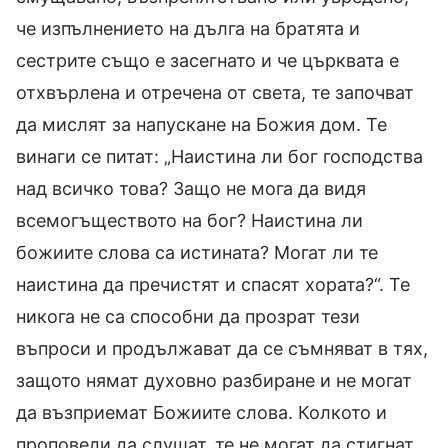
че изпълнението на дълга на братята и
сестрите също е засегнато и че църквата е
отхвърлена и отречена от света, те започват
да мислят за напускане на Божия дом. Те
винаги се питат: „Наистина ли бог господства
над всичко това? Защо не мога да видя
всемогъществото на бог? Наистина ли
божиите слова са истината? Могат ли те
наистина да пречистят и спасят хората?“. Те
никога не са способни да прозрат тези
въпроси и продължават да се съмняват в тях,
защото нямат духовно разбиране и не могат
да възприемат Божиите слова. Колкото и
проповеди да слушат, те не могат да стигнат