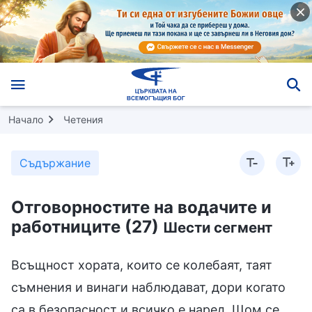
Начало
Четения
Съдържание
Отговорностите на водачите и
работниците (27)
Шести сегмент
Всъщност хората, които се колебаят, таят
съмнения и винаги наблюдават, дори когато
са в безопасност и всичко е наред. Щом се