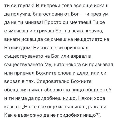
ти си глупак! И въпреки това все още искаш
да получиш благословии от Бог — и през ум
да не ти минава! Просто си мечтаеш! Ти се
съмняваш и отричаш Бог на всяка крачка,
винаги искаш да се смееш на нещастието на
Божия дом. Никога не си признавал
съществуването на Бог или вярвал в
съществуването Му, нито някога си признавал
или приемал Божиите слова и дело, или си
вярвал в тях. Следователно Божиите
обещания нямат абсолютно нищо общо с теб
и ти няма да придобиеш нищо. Някои хора
казват: „Но те все още изпълняват дълга си.
Как е възможно да не придобият нищо?“.