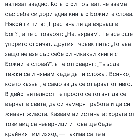
излизат заедно. Когато си тръгват, не вземат
със себе си дори една книга с Божиите слова.
Някой ги пита: „Престана ли да вярваш в
Бог?“, а те отговарят: „Не, вярвам“. Те все още
упорито отричат. Другият човек пита: „Тогава
защо не взе със себе си никакви книги с
Божиите слова?“, а те отговарят: „Твърде
тежки са и нямам къде да ги сложа“. Всичко,
което казват, е само за да се отърват от него.
В действителност те просто се готвят да се
върнат в света, да си намерят работа и да си
живеят живота. Казвам ви истината: хората от
този вид са неверници и това ще бъде
крайният им изход — такива са те в