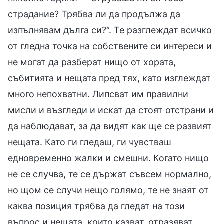
страдание? Трябва ли да продължа да
изпълнявам дълга си?“. Те разглеждат всичко
от гледна точка на собствените си интереси и
не могат да разберат нищо от хората,
събитията и нещата пред тях, като изглеждат
много непохватни. Липсват им правилни
мисли и възгледи и искат да стоят отстрани и
да наблюдават, за да видят как ще се развият
нещата. Като ги гледаш, ги чувстваш
едновременно жалки и смешни. Когато нищо
не се случва, те се държат съвсем нормално,
но щом се случи нещо голямо, те не знаят от
каква позиция трябва да гледат на този
въпрос и нещата, които казват, отразяват