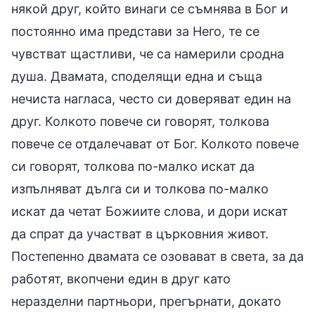
някой друг, който винаги се съмнява в Бог и
постоянно има представи за Него, те се
чувстват щастливи, че са намерили сродна
душа. Двамата, споделящи една и съща
нечиста нагласа, често си доверяват един на
друг. Колкото повече си говорят, толкова
повече се отдалечават от Бог. Колкото повече
си говорят, толкова по-малко искат да
изпълняват дълга си и толкова по-малко
искат да четат Божиите слова, и дори искат
да спрат да участват в църковния живот.
Постепенно двамата се озовават в света, за да
работят, вкопчени един в друг като
неразделни партньори, прегърнати, докато