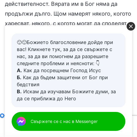
действителност. Вярата им в Бог няма да
продължи дълго. Щом намерят някого, когото
харесват, някого, с когото могат да споделят
най-съкровените си мисли, те си мислят:
🙂🙂Божието благословение дойде при
„Най-накрая намерих някой, който ми пази
вас! Кликнете тук, за да се свържете с
гърба, някой, на когото да разчитам. Да
нас, за да ви помогнем да разрешите
вървим! Да вярваш в бог е толкова скучно. И
следните проблеми и неясноти: 👇
А.
Как да посрещнем Господ Исус
без това няма бог на този свят. Непоносимо е
Б.
Как да бъдем защитени от Бог при
да се отнасяш към нещо, което не
бедствия
В.
Искам да изучавам Божиите думи, за
съществува, като към реално. Тези последни
да се приближа до Него
години бяха толкова трудни!“. Те си тръгват и
Г.
Как да се отървем от болезнения
спират да вярват по собствена воля и дори
живот
Д.
Имам молба за молитва
казват на братята и сестрите да не ги търсят,
Отговорностите на водачите и работниците (27)
Свържете се с нас в Messenger
Шести
00:00
41:02
като казват: „Отидохме на работа. Не ни се