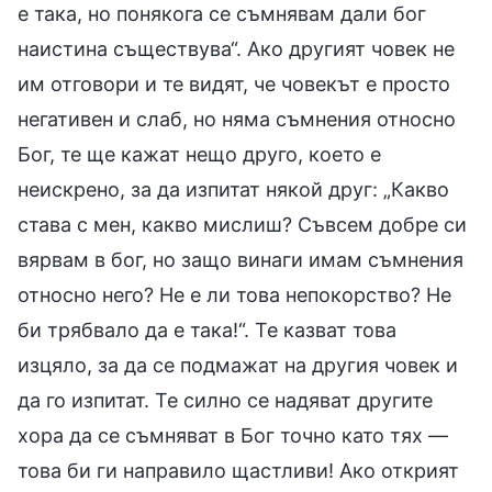
е така, но понякога се съмнявам дали бог
наистина съществува“. Ако другият човек не
им отговори и те видят, че човекът е просто
негативен и слаб, но няма съмнения относно
Бог, те ще кажат нещо друго, което е
неискрено, за да изпитат някой друг: „Какво
става с мен, какво мислиш? Съвсем добре си
вярвам в бог, но защо винаги имам съмнения
относно него? Не е ли това непокорство? Не
би трябвало да е така!“. Те казват това
изцяло, за да се подмажат на другия човек и
да го изпитат. Те силно се надяват другите
хора да се съмняват в Бог точно като тях —
това би ги направило щастливи! Ако открият