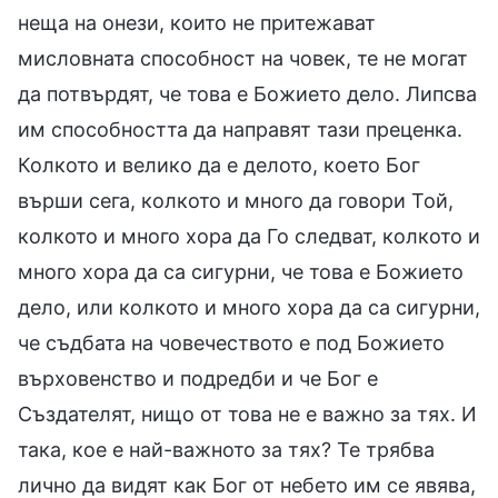
неща на онези, които не притежават
мисловната способност на човек, те не могат
да потвърдят, че това е Божието дело. Липсва
им способността да направят тази преценка.
Колкото и велико да е делото, което Бог
върши сега, колкото и много да говори Той,
колкото и много хора да Го следват, колкото и
много хора да са сигурни, че това е Божието
дело, или колкото и много хора да са сигурни,
че съдбата на човечеството е под Божието
върховенство и подредби и че Бог е
Създателят, нищо от това не е важно за тях. И
така, кое е най-важното за тях? Те трябва
лично да видят как Бог от небето им се явява,