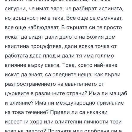
сигурни, че имат вяра, че разбират истината,
но всъщност не е така. Все още се съмняват,
все още наблюдават. В сърцата си те просто
искат да видят дали делото на Божия дом
наистина процъфтява, дали всяка точка от
работата дава плод и дали тя има голямо
влияние върху света. Това, което най-вече
искат да знаят, са следните неща: как върви
разпространението на евангелието от
църквите в различните страни? Има ли мащаб
и влияние? Има ли международно признание
на това течение? Приели ли са някакви
известни хора или влиятелни личности този
етап на делото? Призната или одобрена ли е