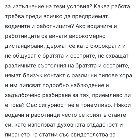
за изпълнение на тези условия? Каква работа
трябва преди всичко да предприемат
водачите и работниците? Ако водачите и
работниците са винаги високомерно
дистанцирани, държат се като бюрократи и
не общуват с братята и сестрите, не схващат
различните състояния на братята и сестрите,
нямат близък контакт с различни типове хора
и им липсват подробно наблюдение и
задълбочено разбиране за тях, приемливо ли
е това? Със сигурност не е приемливо. Някои
водачи и работници често се крият в стаите
си, като използват духовната отдаденост и
писането на статии със свидетелства за