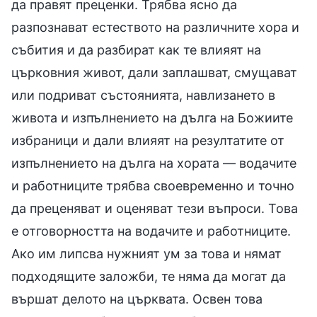
да правят преценки. Трябва ясно да
разпознават естеството на различните хора и
събития и да разбират как те влияят на
църковния живот, дали заплашват, смущават
или подриват състоянията, навлизането в
живота и изпълнението на дълга на Божиите
избраници и дали влияят на резултатите от
изпълнението на дълга на хората — водачите
и работниците трябва своевременно и точно
да преценяват и оценяват тези въпроси. Това
е отговорността на водачите и работниците.
Ако им липсва нужният ум за това и нямат
подходящите заложби, те няма да могат да
вършат делото на църквата. Освен това