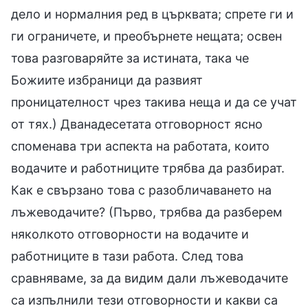
дело и нормалния ред в църквата; спрете ги и
ги ограничете, и преобърнете нещата; освен
това разговаряйте за истината, така че
Божиите избраници да развият
проницателност чрез такива неща и да се учат
от тях.) Дванадесетата отговорност ясно
споменава три аспекта на работата, които
водачите и работниците трябва да разбират.
Как е свързано това с разобличаването на
лъжеводачите? (Първо, трябва да разберем
няколкото отговорности на водачите и
работниците в тази работа. След това
сравняваме, за да видим дали лъжеводачите
са изпълнили тези отговорности и какви са