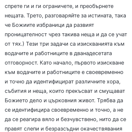
спрете ги и ги ограничете, и преобърнете
нещата. Трето, разговаряйте за истината, така
че Божиите избраници да развият
проницателност чрез такива неща и да се учат
от тях.) Тези три задачи са изискванията към
водачите и работниците в дванадесетата
отговорност. Като начало, първото изискване
към водачите и работниците е своевременно
и точно да идентифицират различните хора,
събития и неща, които прекъсват и смущават
Божието дело и църковния живот. Трябва да
се идентифицира своевременно и точно, а не
да се реагира вяло и безчувствено, нито да се
правят слепи и безразсъдни окачествявания