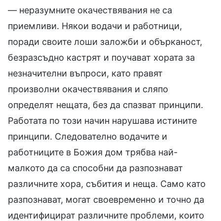
— неразумните окачествявания не са
приемливи. Някои водачи и работници,
поради своите лоши заложби и обърканост,
безразсъдно кастрят и поучават хората за
незначителни въпроси, като правят
произволни окачествявания и сляпо
определят нещата, без да спазват принципи.
Работата по този начин нарушава истините
принципи. Следователно водачите и
работниците в Божия дом трябва най-
малкото да са способни да разпознават
различните хора, събития и неща. Само като
разпознават, могат своевременно и точно да
идентифицират различните проблеми, които