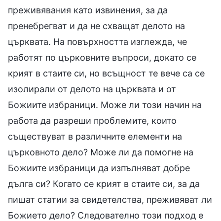
преживявания като извинения, за да
пренебрегват и да не схващат делото на
църквата. На повърхността изглежда, че
работят по църковните въпроси, докато се
крият в стаите си, но всъщност те вече са се
изолирали от делото на църквата и от
Божиите избраници. Може ли този начин на
работа да разреши проблемите, които
съществуват в различните елементи на
църковното дело? Може ли да помогне на
Божиите избраници да изпълняват добре
дълга си? Когато се крият в стаите си, за да
пишат статии за свидетелства, преживяват ли
Божието дело? Следователно този подход е