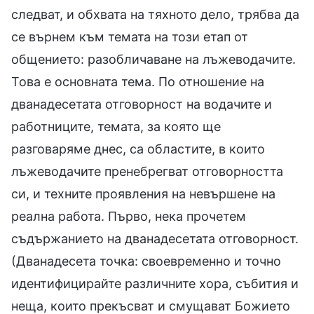
следват, и обхвата на тяхното дело, трябва да
се върнем към темата на този етап от
общението: разобличаване на лъжеводачите.
Това е основната тема. По отношение на
дванадесетата отговорност на водачите и
работниците, темата, за която ще
разговаряме днес, са областите, в които
лъжеводачите пренебрегват отговорността
си, и техните проявления на невършене на
реална работа. Първо, нека прочетем
съдържанието на дванадесетата отговорност.
(Дванадесета точка: своевременно и точно
идентифицирайте различните хора, събития и
неща, които прекъсват и смущават Божието