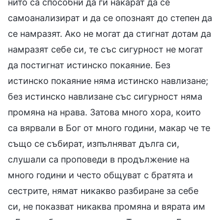
нито са способни да ги накарат да се
самоанализират и да се опознаят до степен да
се намразят. Ако не могат да стигнат дотам да
намразят себе си, те със сигурност не могат
да постигнат истинско покаяние. Без
истинско покаяние няма истинско навлизане;
без истинско навлизане със сигурност няма
промяна на нрава. Затова много хора, които
са вярвали в Бог от много години, макар че те
също се събират, изпълняват дълга си,
слушали са проповеди в продължение на
много години и често общуват с братята и
сестрите, нямат никакво разбиране за себе
си, не показват никаква промяна и вярата им