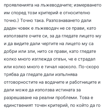
проявленията на лъжеводачите; измерването
им според този критерий е относително
точно.) Точно така. Разпознаването дали
даден човек е лъжеводач не се прави, като
използвате очите си, за да гледате лицето му
и да видите дали чертите на лицето му са
добри или зли, нито се прави, като гледате
колко много изглежда отвън, че е страдал
или колко много е тичал наоколо. По-скоро
трябва да гледате дали изпълнява
отговорностите на водачите и работниците и
дали може да използва истината за
разрешаване на реални проблеми. Това е
единственият точен критерий, по който да го