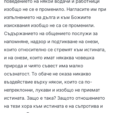
поведението на някои водачи и работници
изобщо не се е променило. Нагласите им при
изпълнението на дълга и към Божиите
изисквания изобщо не са се променили.
Съдържанието на общението послужи за
напомняне, надзор и подтикване на онези,
които относително се стремят към истината,
и на онези, които имат някаква човешка
природа и чиято съвест има малко
осъзнатост. То обаче не оказа никакво
въздействие върху някои, които са по-
непреклонни, лукави и изобщо не приемат
истината. Защо е така? Защото отношението
на тези хора към истината е на съпротива и