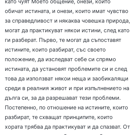
като чуят Моето общение, онези, които
обичат истината, и онези, които имат чувство
за справедливост и някаква човешка природа,
могат да практикуват някои истини, след като
ги разберат. Първо, те могат да съпоставят
истините, които разбират, със своето
положение, да изследват себе си спрямо
истината, да установят проблемите си и след
това да използват някои неща и заобикалящи
среди в реалния живот и при изпълнението на
дълга си, за да разрешават тези проблеми.
Постепенно, по отношение на истините, които
разбират, те схващат принципите, които
хората трябва да практикуват и да спазват. От