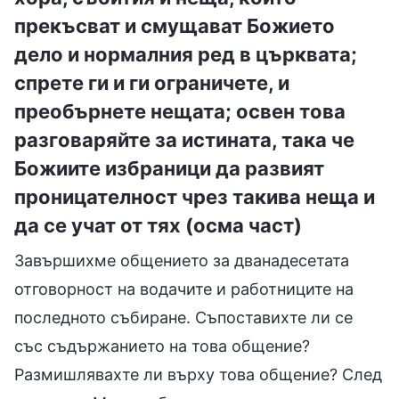
прекъсват и смущават Божието
дело и нормалния ред в църквата;
спрете ги и ги ограничете, и
преобърнете нещата; освен това
разговаряйте за истината, така че
Божиите избраници да развият
проницателност чрез такива неща и
да се учат от тях (осма част)
Завършихме общението за дванадесетата
отговорност на водачите и работниците на
последното събиране. Съпоставихте ли се
със съдържанието на това общение?
Размишлявахте ли върху това общение? След