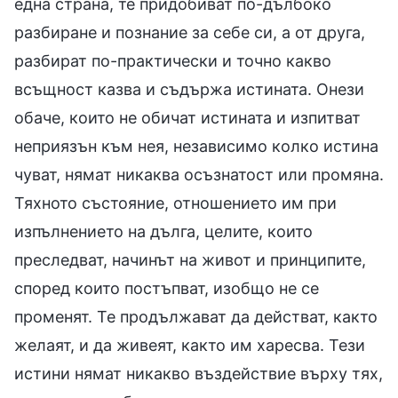
една страна, те придобиват по-дълбоко
разбиране и познание за себе си, а от друга,
разбират по-практически и точно какво
всъщност казва и съдържа истината. Онези
обаче, които не обичат истината и изпитват
неприязън към нея, независимо колко истина
чуват, нямат никаква осъзнатост или промяна.
Тяхното състояние, отношението им при
изпълнението на дълга, целите, които
преследват, начинът на живот и принципите,
според които постъпват, изобщо не се
променят. Те продължават да действат, както
желаят, и да живеят, както им харесва. Тези
истини нямат никакво въздействие върху тях,