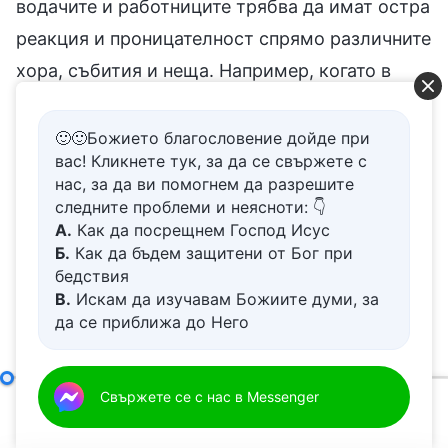
водачите и работниците трябва да имат остра
реакция и проницателност спрямо различните
хора, събития и неща. Например, когато в
църквата възникнат спорове и се случат
различни прекъсвания и смущения, ти не
🙂🙂Божието благословение дойде при
вас! Кликнете тук, за да се свържете с
можеш да идентифицираш проблема и
нас, за да ви помогнем да разрешите
смяташ, че е незначителен, което води до
следните проблеми и неясноти: 👇
А.
Как да посрещнем Господ Исус
това, че много хора са засегнати и не
Б.
Как да бъдем защитени от Бог при
изпълняват добре дълга си. Нима такъв водач
бедствия
или работник не е безчувствен и сляп? (Да,
В.
Искам да изучавам Божиите думи, за
да се приближа до Него
така е.) Това е проблем с водачите и
Г.
Как да се отървем от болезнения
работниците. Какво трябва да направиш,
живот
когато откриеш, че някой прекъсва и смущава
Д.
Имам молба за молитва
Отговорностите на водачите и работниците (20)
Свържете се с нас в Messenger
Първи
делото на църквата? Първо, трябва да
00:00
39:28