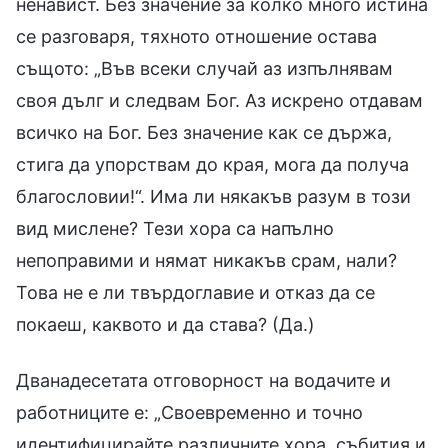
ненавист. Без значение за колко много истина
се разговаря, тяхното отношение остава
същото: „Във всеки случай аз изпълнявам
своя дълг и следвам Бог. Аз искрено отдавам
всичко на Бог. Без значение как се държа,
стига да упорствам до края, мога да получа
благословии!“. Има ли някакъв разум в този
вид мислене? Тези хора са напълно
непоправими и нямат никакъв срам, нали?
Това не е ли твърдоглавие и отказ да се
покаеш, каквото и да става? (Да.)
Дванадесетата отговорност на водачите и
работниците е: „Своевременно и точно
идентифицирайте различните хора, събития и