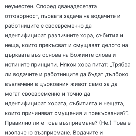
неуместен. Според дванадесетата
отговорност, първата задача на водачите и
работниците е своевременно да
идентифицират различните хора, събития и
неща, които прекъсват и смущават делото на
църквата въз основа на Божиите слова и
истините принципи. Някои хора питат: „Трябва
ли водачите и работниците да бъдат дълбоко
въвлечени в църковния живот само за да
могат своевременно и точно да
идентифицират хората, събитията и нещата,
които причиняват смущения и прекъсвания?“.
Правилно ли е това възприемане? (Не.) Това е
изопачено възприемане. Водачите и