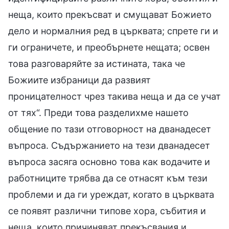
неща, които прекъсват и смущават Божието
дело и нормалния ред в църквата; спрете ги и
ги ограничете, и преобърнете нещата; освен
това разговаряйте за истината, така че
Божиите избраници да развият
проницателност чрез такива неща и да се учат
от тях“. Преди това разделихме нашето
общение по тази отговорност на дванадесет
въпроса. Съдържанието на тези дванадесет
въпроса засяга основно това как водачите и
работниците трябва да се отнасят към тези
проблеми и да ги уреждат, когато в църквата
се появят различни типове хора, събития и
неща, които причиняват прекъсвания и