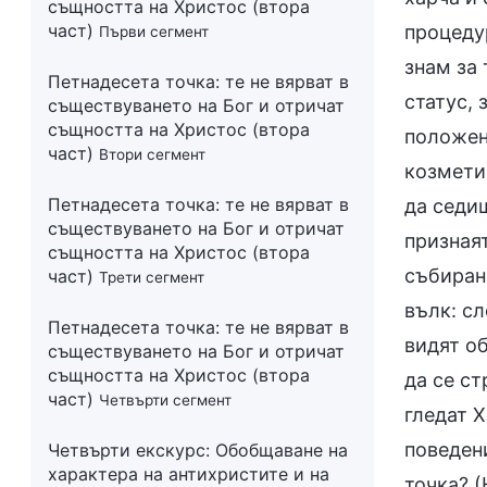
същността на Христос (втора
част)
процедур
Първи сегмент
знам за 
Петнадесета точка: те не вярват в
статус, 
съществуването на Бог и отричат
същността на Христос (втора
положен
част)
Втори сегмент
козмети
Петнадесета точка: те не вярват в
да седиш
съществуването на Бог и отричат
признаят
същността на Христос (втора
събирани
част)
Трети сегмент
вълк: сл
Петнадесета точка: те не вярват в
видят об
съществуването на Бог и отричат
същността на Христос (втора
да се ст
част)
Четвърти сегмент
гледат Х
поведени
Четвърти екскурс:
Обобщаване на
характера на антихристите и на
точка? (