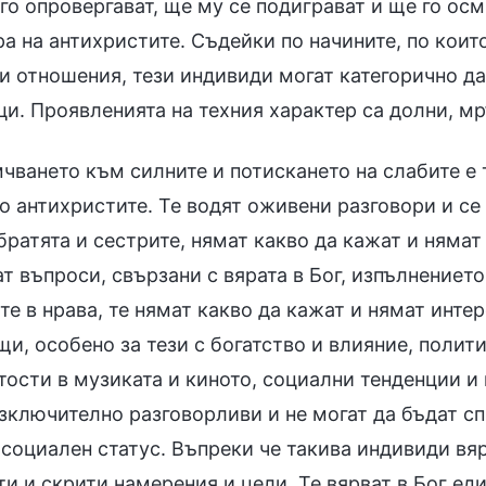
го опровергават, ще му се подиграват и ще го осми
а на антихристите. Съдейки по начините, по коит
ки отношения, тези индивиди могат категорично д
и. Проявленията на техния характер са долни, мр
чването към силните и потискането на слабите е
о антихристите. Те водят оживени разговори и се
братята и сестрите, нямат какво да кажат и нямат
 въпроси, свързани с вярата в Бог, изпълнението
е в нрава, те нямат какво да кажат и нямат интер
и, особено за тези с богатство и влияние, полит
ости в музиката и киното, социални тенденции и 
зключително разговорливи и не могат да бъдат сп
социален статус. Въпреки че такива индивиди вяр
и и скрити намерения и цели. Те вярват в Бог ед