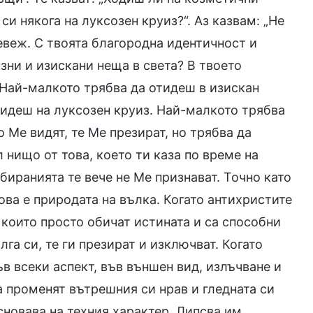
и някога на луксозен круиз?“. Аз казвам: „Не
 невеж. С твоята благородна идентичност и
зни и изискани неща в света? В твоето
 Най-малкото трябва да отидеш в изискан
тидеш на луксозен круиз. Най-малкото трябва
о Ме видят, те Ме презират, но трябва да
 нищо от това, което ти каза по време на
биранията те вече не Ме признават. Точно като
Това е природата на вълка. Когато антихристите
 които просто обичат истината и са способни
га си, те ги презират и изключват. Когато
ъв всеки аспект, във външен вид, излъчване и
а променят вътрешния си нрав и гледната си
сновава на техния характер. Липсва им