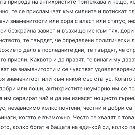
та природа на антихристите притежава и нещо, к
но, те се присламчват към силните и потискат сл
ни знаменитости или хора с власт или статус, не
си безкрайна завист и възхищение към тях, дори 
ството, те твърдят, че определени политически л
Божието дело в последните дни, те твърдят, че о
го приели. Каквото и да правят, те винаги му дав
ват на знаменитости и се чувстват удовлетворени
я знаменитост или към някой със статус. Когато 
добри или лоши, антихристите неуморно им се под
а им сервират чай и да им изнасят нощното гърне.
ус, независимо колко почтени, честни и добри са
винаги, когато е възможно. Често се хвалят с тов
то, колко богат е бащата на еди-кой си, колко п