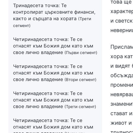
това ще 
Тринадесета точка: Те
характер
контролират църковните финанси,
както и сърцата на хората
(Трети
и светс
сегмент)
неверниц
Четиринадесета точка: Те се
отнасят към Божия дом като към
Прислам
свое лично владение
(Първи сегмент)
хора кат
и видят 
Четиринадесета точка: Те се
отнасят към Божия дом като към
обсъждат
свое лично владение
(Втори сегмент)
променит
Четиринадесета точка: Те се
невярващ
отнасят към Божия дом като към
знаменит
свое лично владение
(Трети сегмент)
стават и
Четиринадесета точка: Те се
живот и 
отнасят към Божия дом като към
трудност