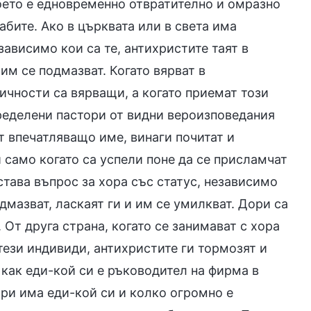
оето е едновременно отвратително и омразно
абите. Ако в църквата или в света има
зависимо кои са те, антихристите таят в
им се подмазват. Когато вярват в
ичности са вярващи, а когато приемат този
пределени пастори от видни вероизповедания
ат впечатляващо име, винаги почитат и
 само когато са успели поне да се присламчат
става въпрос за хора със статус, независимо
мазват, ласкаят ги и им се умилкват. Дори са
 От друга страна, когато се занимават с хора
 тези индивиди, антихристите ги тормозят и
а как еди-кой си е ръководител на фирма в
ари има еди-кой си и колко огромно е