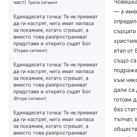
Човешка
част)
Трети сегмент
— а имен
Единадесета точка: Те не приемат
определе
да ги кастрят, нито имат нагласа
за покаяние, когато сгрешат, а
сърцата 
вместо това разпространяват
християн
представи и открито съдят Бог
етап от 
(Първи сегмент)
също са 
Единадесета точка: Те не приемат
подража
да ги кастрят, нито имат нагласа
за покаяние, когато сгрешат, а
към няко
вместо това разпространяват
дали са 
представи и открито съдят Бог
(Втори сегмент)
готови д
без стат
Единадесета точка: Те не приемат
тъпчат, 
да ги кастрят, нито имат нагласа
за покаяние, когато сгрешат, а
общество
вместо това разпространяват