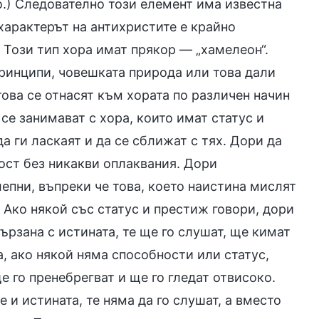
но.) Следователно този елемент има известна
 характерът на антихристите е крайно
 Този тип хора имат прякор — „хамелеон“.
принципи, човешката природа или това дали
ова се отнасят към хората по различен начин
 се занимават с хора, които имат статус и
а ги ласкаят и да се сближат с тях. Дори да
вност без никакви оплаквания. Дори
епни, въпреки че това, което наистина мислят
 Ако някой със статус и престиж говори, дори
вързана с истината, те ще го слушат, ще кимат
а, ако някой няма способности или статус,
 го пренебрегват и ще го гледат отвисоко.
е и истината, те няма да го слушат, а вместо