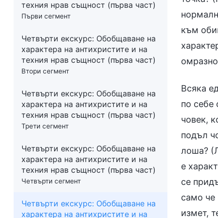
техния нрав същност (първа част)
нормалн
Първи сегмент
към оби
Четвърти екскурс:
Обобщаване на
характе
характера на антихристите и на
техния нрав същност (първа част)
омразно,
Втори сегмент
Всяка ед
Четвърти екскурс:
Обобщаване на
по себе
характера на антихристите и на
техния нрав същност (първа част)
човек, 
Трети сегмент
подъл ч
Четвърти екскурс:
Обобщаване на
лоша? (
характера на антихристите и на
е характ
техния нрав същност (първа част)
се прид
Четвърти сегмент
само че 
Четвърти екскурс:
Обобщаване на
измет, т
характера на антихристите и на