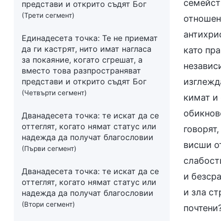
семейст
представи и открито съдят Бог
(Трети сегмент)
отношен
антихрис
Единадесета точка: Те не приемат
да ги кастрят, нито имат нагласа
като пра
за покаяние, когато сгрешат, а
независи
вместо това разпространяват
представи и открито съдят Бог
изглежд
(Четвърти сегмент)
кимат и 
обикнове
Дванадесета точка: те искат да се
оттеглят, когато нямат статус или
говорят,
надежда да получат благословии
висши от
(Първи сегмент)
слабости
Дванадесета точка: те искат да се
и безсра
оттеглят, когато нямат статус или
и зла ст
надежда да получат благословии
(Втори сегмент)
почтени?