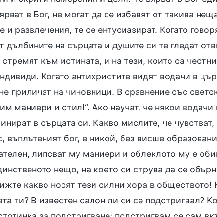
ярват в Бог, не могат да се избавят от такива не
е и развлечения, те се ентусиазират. Когато говор
т дълбините на сърцата и душите си те гледат отви
 стремят към истината, и на тези, които са честн
ндивиди. Когато антихристите видят водачи в църк
не приличат на чиновници. В сравнение със светс
им маниери и стил!“. Ако научат, че някои водачи
нират в сърцата си. Какво мислите, че чувстват, 
, въплътеният бог, е никой, без висше образовани
телен, липсват му маниери и облеклото му е обик
единственото нещо, на което си струва да се обър
Вижте какво носят тези силни хора в обществото! 
та ти? В известен салон ли си се подстригвал? Ко
стотинка за подстригване; подстригвам се сам вк