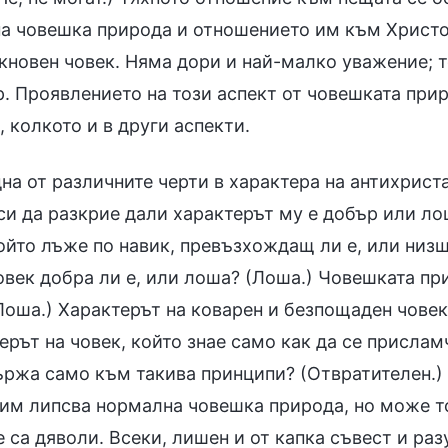
а човешка природа и отношението им към Христо
кновен човек. Няма дори и най-малко уважение; т
р. Проявлението на този аспект от човешката прир
 колкото и в други аспекти.
на от различните черти в характера на антихрист
 си да разкрие дали характерът му е добър или л
който лъже по навик, превъзхождащ ли е, или низ
овек добра ли е, или лоша? (Лоша.) Човешката пр
Лоша.) Характерът на коварен и безпощаден човек
ерът на човек, който знае само как да се прислам
ържа само към такива принципи? (Отвратителен.) 
им липсва нормална човешка природа, но може точ
е са дяволи. Всеки, лишен и от капка съвест и ра