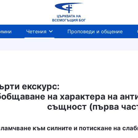
имни
Четения
Проповеди и общение
ърти екскурс:
общаване на характера на анти
същност (първа час
сламчване към силните и потискане на слаб