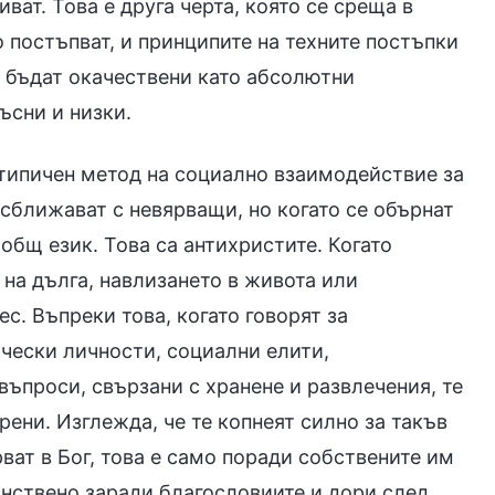
ват. Това е друга черта, която се среща в
о постъпват, и принципите на техните постъпки
а бъдат окачествени като абсолютни
ъсни и низки.
 типичен метод на социално взаимодействие за
 сближават с невярващи, но когато се обърнат
 общ език. Това са антихристите. Когато
 на дълга, навлизането в живота или
ес. Въпреки това, когато говорят за
ически личности, социални елити,
въпроси, свързани с хранене и развлечения, те
рени. Изглежда, че те копнеят силно за такъв
ват в Бог, това е само поради собствените им
инствено заради благословиите и дори след