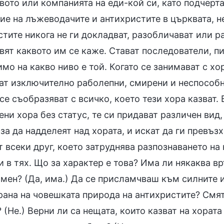
вото или компанията на еди-кой си, като подчерта
ие на лъжеводачите и антихристите в църквата, 
тите никога не ги докладват, разобличават или ра
вят каквото им се каже. Стават последователи, пи
мо на какво ниво е той. Когато се занимават с хор
ат изключително раболепни, смирени и неспособн
се съобразяват с всичко, което тези хора казват. 
ни хора без статус, те си придават различен вид,
 за да надделеят над хората, и искат да ги превъ
 всеки друг, което затруднява разпознаването на
 в тях. Що за характер е това? Има ли някаква в
мен? (Да, има.) Да се присламчваш към силните и
рана на човешката природа на антихристите? Смят
 (Не.) Верни ли са нещата, които казват на хората