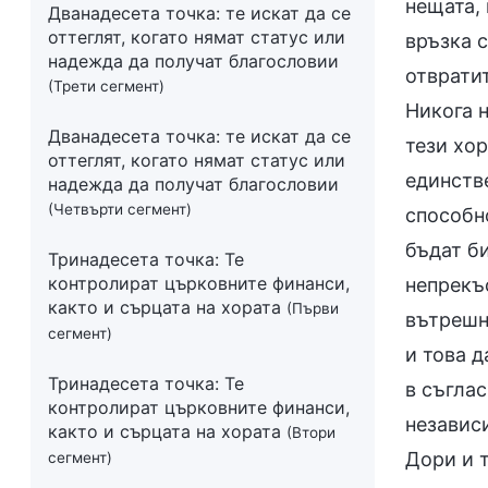
нещата, 
Дванадесета точка: те искат да се
оттеглят, когато нямат статус или
връзка с
надежда да получат благословии
отвратит
(Трети сегмент)
Никога н
Дванадесета точка: те искат да се
тези хо
оттеглят, когато нямат статус или
единстве
надежда да получат благословии
(Четвърти сегмент)
способно
бъдат би
Тринадесета точка: Те
контролират църковните финанси,
непрекъс
както и сърцата на хората
(Първи
вътрешн
сегмент)
и това д
Тринадесета точка: Те
в съглас
контролират църковните финанси,
независи
както и сърцата на хората
(Втори
Дори и т
сегмент)