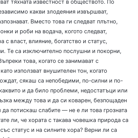
ват тяхната известност в обществото. По
независимо какви злодеяния извършват,
зпознават. Вместо това ги следват плътно,
онки и роби на водача, когото следват,
а с власт, влияние, богатство и статус,
и. Те са изключително послушни и покорни,
Въпреки това, когато се занимават с
 като използват внушителен тон, когато
зхождат, сякаш са непобедими, по-силни и по-
 каквито и да било проблеми, недостатъци или
ръзка между това и да си коварен, безпощаден
 да потискаш слабите — не е ли това грозната
ате ли, че хората с такава човешка природа са
 със статус и на силните хора? Верни ли са