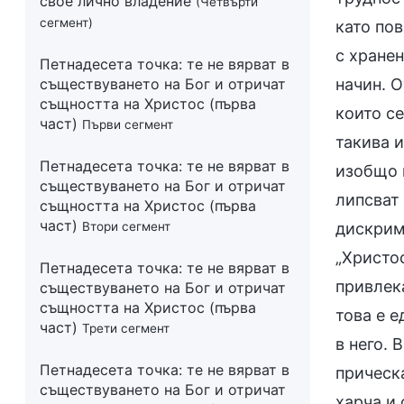
свое лично владение
(Четвърти
сегмент)
като пов
с хранен
Петнадесета точка: те не вярват в
съществуването на Бог и отричат
начин. О
същността на Христос (първа
които се
част)
Първи сегмент
такива и
Петнадесета точка: те не вярват в
изобщо 
съществуването на Бог и отричат
липсват 
същността на Христос (първа
част)
Втори сегмент
дискрими
„Христос
Петнадесета точка: те не вярват в
привлека
съществуването на Бог и отричат
същността на Христос (първа
това е 
част)
Трети сегмент
в него. 
Петнадесета точка: те не вярват в
прическа
съществуването на Бог и отричат
харча и 