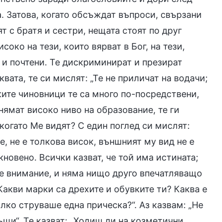
ща. Затова, когато обсъждат въпроси, свързани
ят с братя и сестри, нещата стоят по друг
соко на тези, които вярват в Бог, на тези,
и и почтени. Те дискриминират и презират
вата, те си мислят: „Те не приличат на водачи;
ките чиновници те са много по-посредствени,
 нямат високо ниво на образование, те ги
когато Ме видят? С един поглед си мислят:
е, не е толкова висок, външният му вид не е
новено. Всички казват, че той има истината;
не внимание, и няма нищо друго впечатляващо
Какви марки са дрехите и обувките ти? Каква е
лко струваше една прическа?“. Аз казвам: „Не
ъщи“. Те казват: „Ходиш ли на козметични