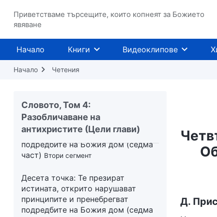
принципите и пренебрегват
подредбите на Божия дом (шеста
Приветстваме търсещите, които копнеят за Божието
част)
явяване
Четвърти сегмент
Десета точка: Те презират
Начало
Книги
Видеоклипове
Х
истината, открито нарушават
принципите и пренебрегват
Начало
Четения
подредбите на Божия дом (седма
част)
Първи сегмент
Словото, Том 4:
Десета точка: Те презират
Разобличаване на
истината, открито нарушават
антихристите (Цели глави)
Четв
принципите и пренебрегват
подредбите на Божия дом (седма
Об
част)
Втори сегмент
Десета точка: Те презират
истината, открито нарушават
принципите и пренебрегват
Д. При
подредбите на Божия дом (седма