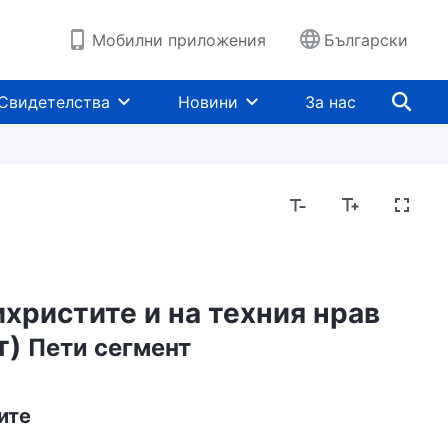
Мобилни приложения
Български
Свидетелства
Новини
За нас
христите и на техния нрав
т)
Пети сегмент
ите