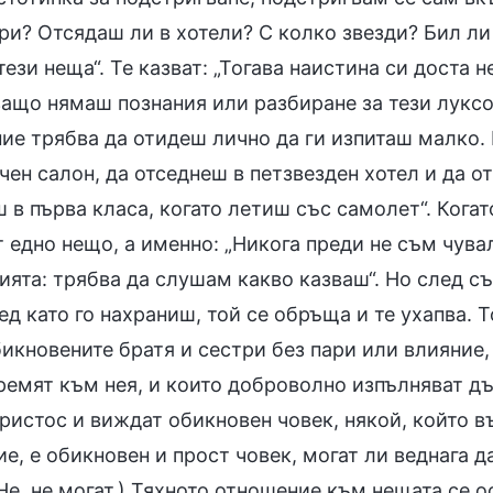
и? Отсядаш ли в хотели? С колко звезди? Бил ли с
тези неща“. Те казват: „Тогава наистина си доста
защо нямаш познания или разбиране за тези луксо
ие трябва да отидеш лично да ги изпиташ малко.
чен салон, да отседнеш в петзвезден хотел и да о
 в първа класа, когато летиш със самолет“. Когат
 едно нещо, а именно: „Никога преди не съм чувал
ята: трябва да слушам какво казваш“. Но след съ
ед като го нахраниш, той се обръща и те ухапва. 
икновените братя и сестри без пари или влияние,
ремят към нея, и които доброволно изпълняват дъл
ристос и виждат обикновен човек, някой, който в
е, е обикновен и прост човек, могат ли веднага д
Не, не могат.) Тяхното отношение към нещата се о