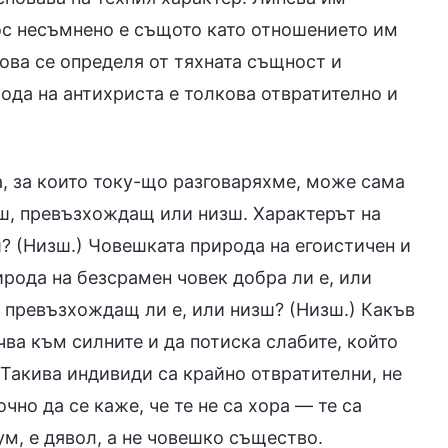
с несъмнено е същото като отношението им
ова се определя от тяхната същност и
ода на антихриста е толкова отвратително и
а, за които току-що разговаряхме, може сама
ош, превъзхождащ или низш. Характерът на
ш? (Низш.) Човешката природа на егоистичен и
ирода на безсрамен човек добра ли е, или
 превъзхождащ ли е, или низш? (Низш.) Какъв
чва към силните и да потиска слабите, който
Такива индивиди са крайно отвратителни, не
но да се каже, че те не са хора — те са
зум, е дявол, а не човешко същество.