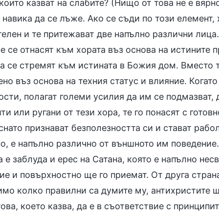
които казват на слабите? (Нищо от това не е вяр
 навика да се лъже. Ако се съди по този елемент,
елен и те притежават две напълно различни лица.
е се отнасят към хората въз основа на истините 
ра се стремят към истината в Божия дом. Вместо т
но въз основа на техния статус и влияние. Когато
сти, полагат големи усилия да им се подмазват, д
ти или ругани от тези хора, те го понасят с гото
нато признават безполезността си и стават рабол
о, е напълно различно от външното им поведение.
а е заблуда и ерес на Сатана, която е напълно нес
ие и повърхностно ще го приемат. От друга стран
мо колко правилни са думите му, антихристите ще
ова, което казва, да е в съответствие с принципит