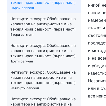
техния нрав същност (първа част)
никой не
Първи сегмент
някои не
Четвърти екскурс:
Обобщаване на
намерен
характера на антихристите и на
лъжат и 
техния нрав същност (първа част)
Втори сегмент
състояни
последс
Четвърти екскурс:
Обобщаване на
и методъ
характера на антихристите и на
техния нрав същност (първа част)
и на все
Трети сегмент
и убедит
Четвърти екскурс:
Обобщаване на
известн
характера на антихристите и на
Независ
техния нрав същност (първа част)
или в съ
Четвърти сегмент
все неи
Четвърти екскурс:
Обобщаване на
характера на антихристите и на