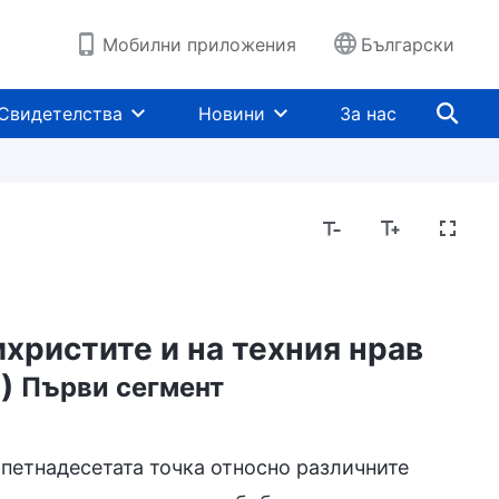
Мобилни приложения
Български
Свидетелства
Новини
За нас
христите и на техния нрав
т)
Първи сегмент
петнадесетата точка относно различните