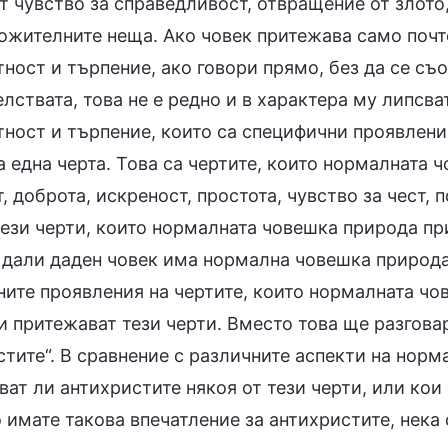
т чувство за справедливост, отвращение от злото
ожителните неща. Ако човек притежава само почте
ност и търпение, ако говори прямо, без да се съ
елствата, това не е редно и в характера му липс
ност и търпение, които са специфични проявления
а една черта. Това са чертите, които нормалната
, доброта, искреност, простота, чувство за чест,
ези черти, които нормалната човешка природа прит
 дали даден човек има нормална човешка природа.
ните проявления на чертите, които нормалната чов
 притежават тези черти. Вместо това ще разговар
стите“. В сравнение с различните аспекти на нор
ат ли антихристите някоя от тези черти, или кои 
о имате такова впечатление за антихристите, нек