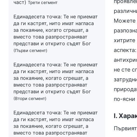
проявле
част)
Трети сегмент
различн
Единадесета точка: Те не приемат
Можете 
да ги кастрят, нито имат нагласа
за покаяние, когато сгрешат, а
разпозн
вместо това разпространяват
хитрите
представи и открито съдят Бог
аспекта:
(Първи сегмент)
антихри
Единадесета точка: Те не приемат
не сте с
да ги кастрят, нито имат нагласа
за покаяние, когато сгрешат, а
затрудни
вместо това разпространяват
природа
представи и открито съдят Бог
по-ясни 
(Втори сегмент)
Единадесета точка: Те не приемат
I. Хар
да ги кастрят, нито имат нагласа
за покаяние, когато сгрешат, а
Първият 
вместо това разпространяват