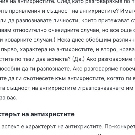
ния на антихристите. След като разговаряхме по 
ите проявления и същност на антихристите? Имате
ли да разпознавате личности, които притежават с
авам относително очевидните случаи, но все още 
 и коварните случаи.) Нека днес обобщим различн
 първо, характера на антихристите, и второ, нрав
стите по тези два аспекта? (Да.) Ако разговаряме
пособни да ги разпознаете. Ако разговаряме повеч
те да ги съотнесете към антихристите, когато ги
та същност на антихристите и разпознаването им 
за вас.
актерът на антихристите
аспект е характерът на антихристите. По-конкрет