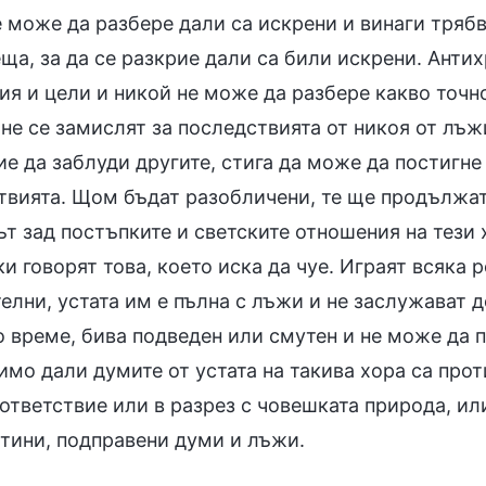
 може да разбере дали са искрени и винаги трябв
ща, за да се разкрие дали са били искрени. Анти
ия и цели и никой не може да разбере какво точно
не се замислят за последствията от никоя от лъжи
е да заблуди другите, стига да може да постигне 
твията. Щом бъдат разобличени, те ще продължат 
т зад постъпките и светските отношения на тези 
ки говорят това, което иска да чуе. Играят всяка 
елни, устата им е пълна с лъжи и не заслужават до
о време, бива подведен или смутен и не може да 
имо дали думите от устата на такива хора са прот
ответствие или в разрез с човешката природа, ил
стини, подправени думи и лъжи.