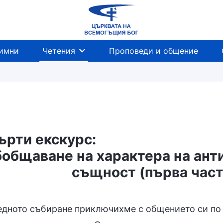
имни
Четения
Проповеди и общение
ърти екскурс:
общаване на характера на анти
същност (първа час
едното събиране приключихме с общението си по 