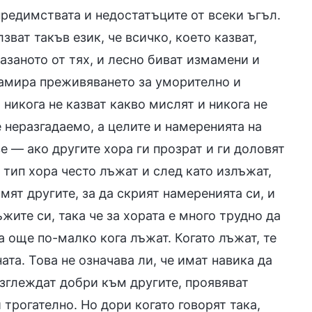
 предимствата и недостатъците от всеки ъгъл.
зват такъв език, че всичко, което казват,
азаното от тях, и лесно биват измамени и
 намира преживяването за уморително и
, никога не казват какво мислят и никога не
е неразгадаемо, а целите и намеренията на
е — ако другите хора ги прозрат и ги доловят
 тип хора често лъжат и след като излъжат,
мят другите, за да скрият намеренията си, и
жите си, така че за хората е много трудно да
 а още по-малко кога лъжат. Когато лъжат, те
ата. Това не означава ли, че имат навика да
зглеждат добри към другите, проявяват
трогателно. Но дори когато говорят така,