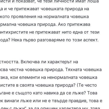
ристи и показват, че тези личности имат лоша
а и че притежават човешката природа на
лкото проявления на нормалната човешка
ормална човешка природа. Ако притежава
нтихристите не притежават нито една от тези
ода? Нека първо разговаряме по този аспект.
стността. Включва ли характерът на
псва честна човешка природа. Тяхната човешка
така, кои елементи на ненормалната човешка
истите в своята човешка природа? (Те често
гане е същото като навика да се лъже? Това
к винаги лъже или не е твърде правдив, това е
лен с лъжи“, за да опишем характера му, това