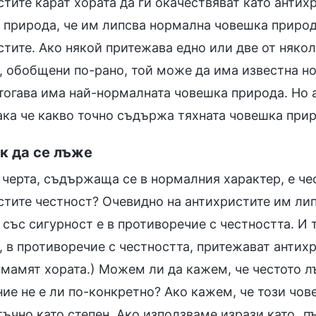
тите карат хората да ги окачествяват като антих
 природа, че им липсва нормална човешка природ
стите. Ако някой притежава едно или две от няко
, обобщени по-рано, той може да има известна н
 тогава има най-нормалната човешка природа. Но а
ака че какво точно съдържа тяхната човешка прир
ик да се лъже
 черта, съдържаща се в нормалния характер, е че
стите честност? Очевидно на антихристите им ли
 със сигурност е в противоречие с честността. И 
, в противоречие с честността, притежават антихр
 мамят хората.) Можем ли да кажем, че честото лъ
е не е ли по-конкретно? Ако кажем, че този чове
ъчно като степен. Ако използваме изрази като „пъ