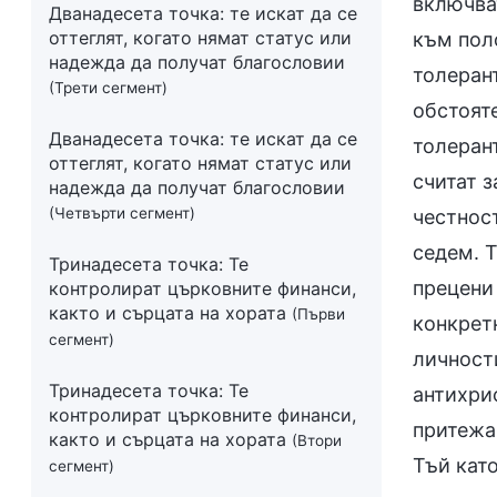
включва
Дванадесета точка: те искат да се
оттеглят, когато нямат статус или
към пол
надежда да получат благословии
толерант
(Трети сегмент)
обстоят
Дванадесета точка: те искат да се
толерант
оттеглят, когато нямат статус или
считат з
надежда да получат благословии
(Четвърти сегмент)
честност
седем. Т
Тринадесета точка: Те
прецени
контролират църковните финанси,
както и сърцата на хората
(Първи
конкрет
сегмент)
личности
Тринадесета точка: Те
антихри
контролират църковните финанси,
притежав
както и сърцата на хората
(Втори
Тъй кат
сегмент)