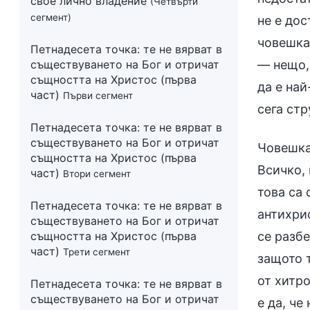
свое лично владение
(Четвърти
сегмент)
не е дос
човешкат
Петнадесета точка: те не вярват в
— нещо,
съществуването на Бог и отричат
същността на Христос (първа
да е най
част)
Първи сегмент
сега стр
Петнадесета точка: те не вярват в
съществуването на Бог и отричат
Човешкат
същността на Христос (първа
Всичко, 
част)
Втори сегмент
това са
Петнадесета точка: те не вярват в
антихри
съществуването на Бог и отричат
се разбе
същността на Христос (първа
част)
Трети сегмент
защото 
от хитро
Петнадесета точка: те не вярват в
съществуването на Бог и отричат
е да, че