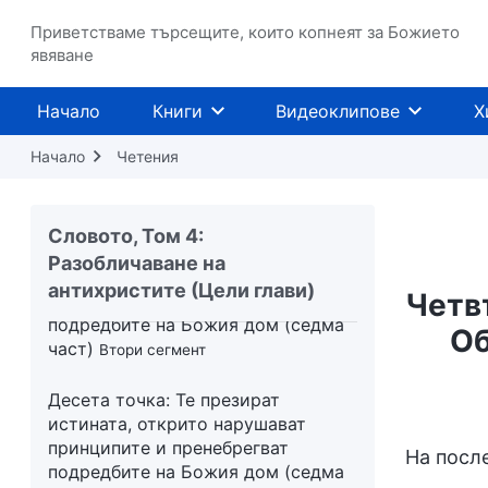
принципите и пренебрегват
подредбите на Божия дом (шеста
Приветстваме търсещите, които копнеят за Божието
част)
явяване
Четвърти сегмент
Десета точка: Те презират
Начало
Книги
Видеоклипове
Х
истината, открито нарушават
принципите и пренебрегват
Начало
Четения
подредбите на Божия дом (седма
част)
Първи сегмент
Словото, Том 4:
Десета точка: Те презират
Разобличаване на
истината, открито нарушават
антихристите (Цели глави)
Четв
принципите и пренебрегват
подредбите на Божия дом (седма
Об
част)
Втори сегмент
Десета точка: Те презират
истината, открито нарушават
принципите и пренебрегват
На посл
подредбите на Божия дом (седма