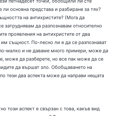
тези петнадесет точки, обобщили ли сте
 ли основна представа и разбиране за тях?
ъщността на антихристите? (Мога да
се затруднявам да разпознавам относително
ите проявления на антихристите от два
а им същност. По-лесно ли е да се разпознават
 по-малко и не даваме много примери, може да
е, може да разберете, но все пак може да се
 видите да вършат зло. Обобщаването на
по тези два аспекта може да направи нещата
но този аспект е свързан с това, какъв вид