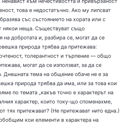
, ненавист към нечестивостта и привързаност
ност, това е недостатъчно. Ако му липсват
образява със състоянието на хората или с
ват някои неща. Съществуват също
 на добротата и, разбира се, могат да се
 човешка природа трябва да притежава:
 почтеност, толерантност и търпение — общо
ежава, могат да се използват, за да се
 Днешната тема на общение обаче не е за
ешка природа трябва да има, или за това кои
яме по темата „какъв точно е характерът на
малния характер, които току-що споменахме,
от тях притежават? (Не притежават нито една.)
а обобщим кои елементи в характера на