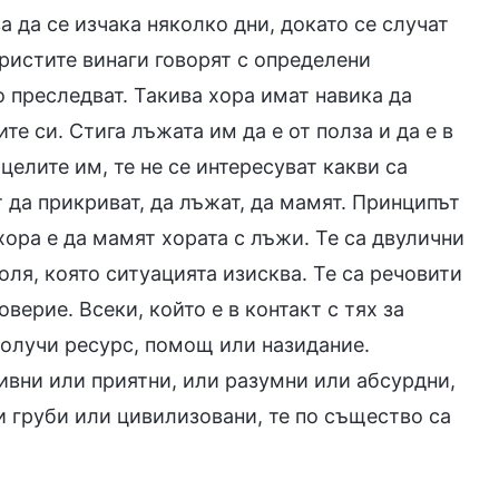
а да се изчака няколко дни, докато се случат
христите винаги говорят с определени
 преследват. Такива хора имат навика да
те си. Стига лъжата им да е от полза и да е в
целите им, те не се интересуват какви са
да прикриват, да лъжат, да мамят. Принципът
хора е да мамят хората с лъжи. Те са двулични
роля, която ситуацията изисква. Те са речовити
верие. Всеки, който е в контакт с тях за
получи ресурс, помощ или назидание.
ивни или приятни, или разумни или абсурдни,
и груби или цивилизовани, те по същество са