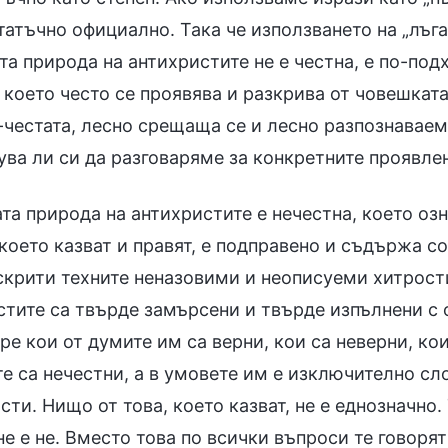
татъчно официално. Така че използването на „лъга
а природа на антихристите не е честна, е по-под
 което често се проявява и разкрива от човешката
-честата, лесно срещаща се и лесно разпознаваема
ува ли си да разговаряме за конкретните проявлен
а природа на антихристите е нечестна, което озна
което казват и правят, е подправено и съдържа с
 скрити техните неназовими и неописуеми хитрости
стите са твърде замърсени и твърде изпълнени с 
ре кои от думите им са верни, кои са неверни, кои
те са нечестни, а в умовете им е изключително с
сти. Нищо от това, което казват, не е еднозначно. Т
 не е не. Вместо това по всички въпроси те говор