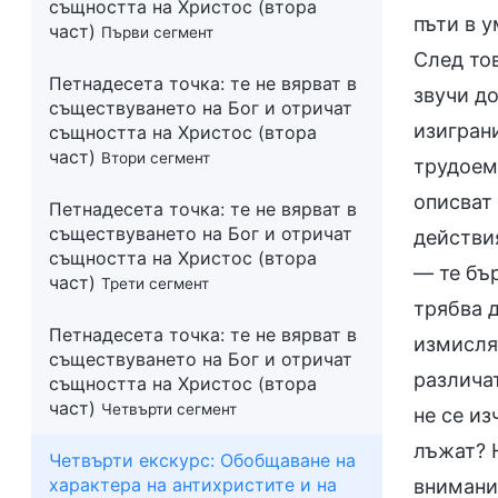
същността на Христос (втора
пъти в у
част)
Първи сегмент
След тов
Петнадесета точка: те не вярват в
звучи до
съществуването на Бог и отричат
изиграни
същността на Христос (втора
част)
Втори сегмент
трудоемк
описват 
Петнадесета точка: те не вярват в
съществуването на Бог и отричат
действия
същността на Христос (втора
— те бър
част)
Трети сегмент
трябва д
Петнадесета точка: те не вярват в
измислят
съществуването на Бог и отричат
различат
същността на Христос (втора
част)
Четвърти сегмент
не се из
лъжат? 
Четвърти екскурс:
Обобщаване на
характера на антихристите и на
внимание