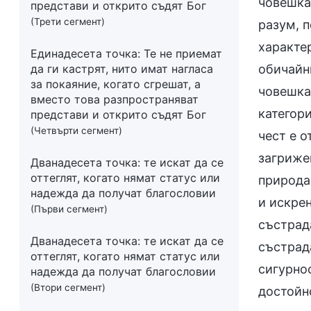
човешка
представи и открито съдят Бог
(Трети сегмент)
разум, п
характе
Единадесета точка: Те не приемат
обичайн
да ги кастрят, нито имат нагласа
за покаяние, когато сгрешат, а
човешка
вместо това разпространяват
категори
представи и открито съдят Бог
(Четвърти сегмент)
чест е 
загриже
Дванадесета точка: те искат да се
оттеглят, когато нямат статус или
природа
надежда да получат благословии
и искрен
(Първи сегмент)
състрад
Дванадесета точка: те искат да се
състрада
оттеглят, когато нямат статус или
сигурнос
надежда да получат благословии
(Втори сегмент)
достойн