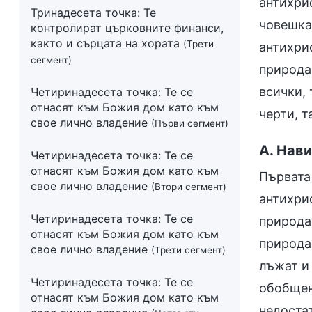
антихрис
Тринадесета точка: Те
човешка
контролират църковните финанси,
както и сърцата на хората
(Трети
антихри
сегмент)
природа
всички,
Четиринадесета точка: Те се
отнасят към Божия дом като към
черти, т
свое лично владение
(Първи сегмент)
А. Нав
Четиринадесета точка: Те се
отнасят към Божия дом като към
Първата
свое лично владение
(Втори сегмент)
антихри
Четиринадесета точка: Те се
природа
отнасят към Божия дом като към
природа
свое лично владение
(Трети сегмент)
лъжат и
Четиринадесета точка: Те се
обобщени
отнасят към Божия дом като към
недостат