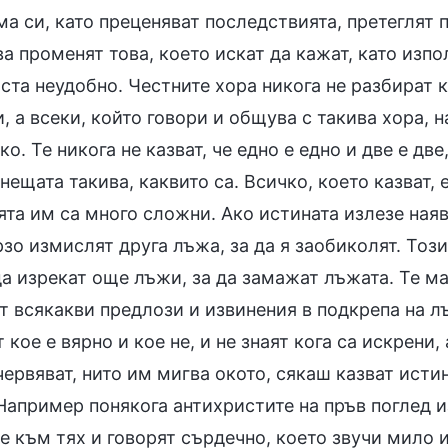
ма си, като преценяват последствията, претеглят
а променят това, което искат да кажат, като изпол
ста неудобно. Честните хора никога не разбират к
, а всеки, който говори и общува с такива хора,
о. Те никога не казват, че едно е едно и две е две
нещата такива, каквито са. Всичко, което казват, 
та им са много сложни. Ако истината излезе наяв
зо измислят друга лъжа, за да я заобиколят. Този
а изрекат още лъжи, за да замажат лъжата. Те ма
 всякакви предлози и извинения в подкрепа на лъ
 кое е вярно и кое не, и не знаят кога са искрени,
червяват, нито им мигва окото, сякаш казват истин
Например понякога антихристите на пръв поглед и
 към тях и говорят сърдечно, което звучи мило и 