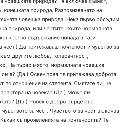
а човешката природа? Тя включва съвест,
на човешката природа. Разпознаването на
 тяхната човешка природа. Нека първо обсъдим
ка природа, или чертите, които нормалната
 конкретно съдържание попада в тази
а чест.) Да притежаваш почтеност и чувство за
 към другите любов, толерантност,
ко. На първо място, нормалната човешка
ли е? (Да.) Освен това тя притежава доброта
т по отношение на степента. Смятате ли, че
характера на човека? (Да.) Може ли
тата? (Да.) Човек с добро сърце със
 чувството за чест. Чувството за чест включва
Какви са проявленията на почтеността? Те