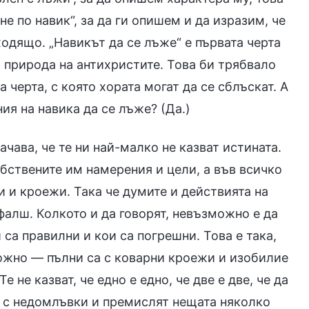
не по навик“, за да ги опишем и да изразим, че
ходящо. „Навикът да се лъже“ е първата черта
 природа на антихристите. Това би трябвало
 черта, с която хората могат да се сблъскат. А
ия на навика да се лъже? (Да.)
чава, че те ни най-малко не казват истината.
обствените им намерения и цели, а във всичко
 и кроежи. Така че думите и действията на
фалш. Колкото и да говорят, невъзможно е да
 са правилни и кои са погрешни. Това е така,
ложно — пълни са с коварни кроежи и изобилие
е не казват, че едно е едно, че две е две, че да
ят с недомлъвки и премислят нещата няколко