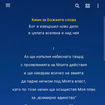
Химн за Божиите слова
Бог е извършил ново дело
в цялата вселена и над нея
I
Аз ще изпълня небесната твърд
с проявленията на Моите действия
и ще накарам всичко на земята
да падне ничком под Моята власт,
като по този начин ще осъществя Моя план
за „всемирно единство“