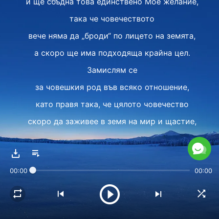
и ще сбъдна това единствено Мое желание,
така че човечеството
вече няма да „броди“ по лицето на земята,
а скоро ще има подходяща крайна цел.
Замислям се
за човешкия род във всяко отношение,
като правя така, че цялото човечество
скоро да заживее в земя на мир и щастие,
така че дните на живота му
вече да не са безутешни
00:00
00:00
и Моят план да не бъде осуетен на земята.
II
Заради съществуването на човека