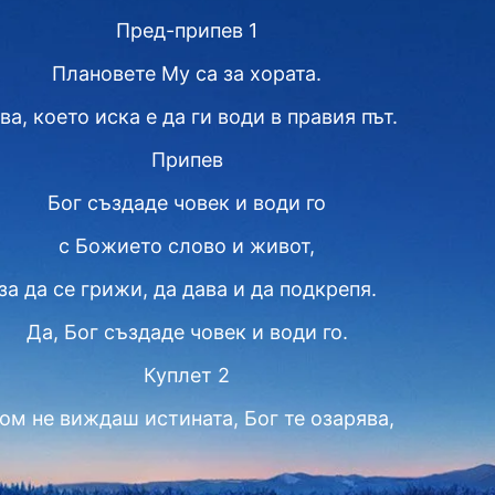
Пред-припев 1
Плановете Mу са за хората.
ва, което иска е да ги води в правия път.
Припев
Бог създаде човек и води го
с Божието слово и живот,
за да се грижи, да дава и да подкрепя.
Да, Бог създаде човек и води го.
Куплет 2
ом не виждаш истината, Бог те озарява,
показва ти коя е тя,