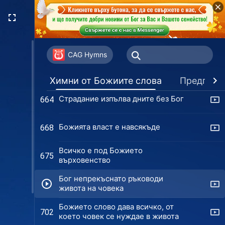
Бог одобри покаянието на царя
639
на Ниневия
Човечеството не може да
660
контролира собствената си съдба
CAG Hymns
Как настъпва болката у човека?
663
Химни от Божиите слова
Предпочи
Страдание изпълва дните без Бог
664
Божията власт е навсякъде
668
Всичко е под Божието
675
върховенство
Бог непрекъснато ръководи
живота на човека
Божието слово дава всичко, от
702
което човек се нуждае в живота