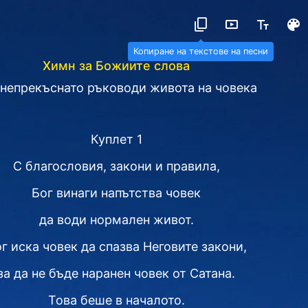
Копиране на текстове на песни
Химн за Божиите слова
 непрекъснато ръководи живота на човека
Куплет 1
С благословия, закони и правила,
Бог винаги напътства човек
да води нормален живот.
г иска човек да спазва Неговите закони,
за да не бъде наранен човек от Сатана.
Това беше в началото.