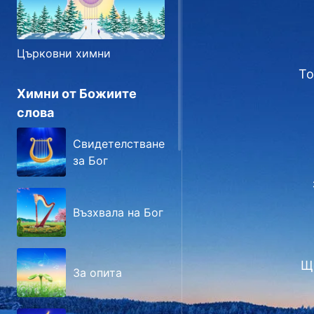
Църковни химни
То
Химни от Божиите
слова
Свидетелстване
за Бог
Възхвала на Бог
Щ
За опита