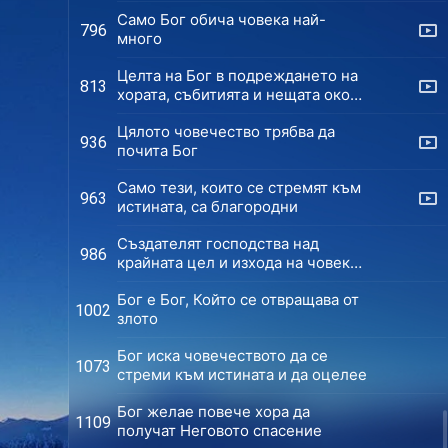
Само Бог обича човека най-
796
много
Целта на Бог в подреждането на
813
хората, събитията и нещата около
човека
Цялото човечество трябва да
936
почита Бог
Само тези, които се стремят към
963
истината, са благородни
Създателят господства над
986
крайната цел и изхода на човека
и ги подрежда
Бог е Бог, Който се отвращава от
1002
злото
Бог иска човечеството да се
1073
стреми към истината и да оцелее
Бог желае повече хора да
1109
получат Неговото спасение