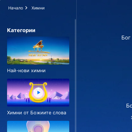
Начало
Химни
Категории
Бог
Най-нови химни
Бо
Химни от Божиите слова