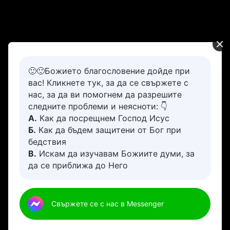
🙂🙂Божието благословение дойде при
вас! Кликнете тук, за да се свържете с
нас, за да ви помогнем да разрешите
следните проблеми и неясноти: 👇
А.
Как да посрещнем Господ Исус
Б.
Как да бъдем защитени от Бог при
бедствия
В.
Искам да изучавам Божиите думи, за
да се приближа до Него
Г.
Как да се отървем от болезнения
живот
Д.
Имам молба за молитва
Свържете се с нас в Messenger