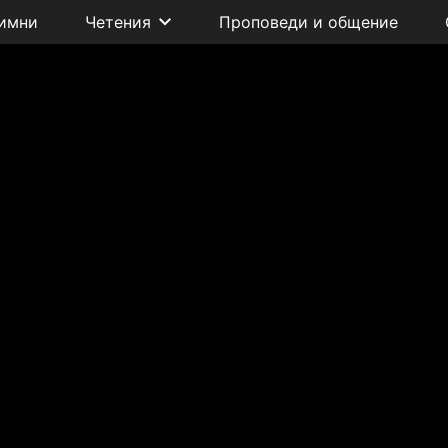
имни
Четения
Проповеди и общение