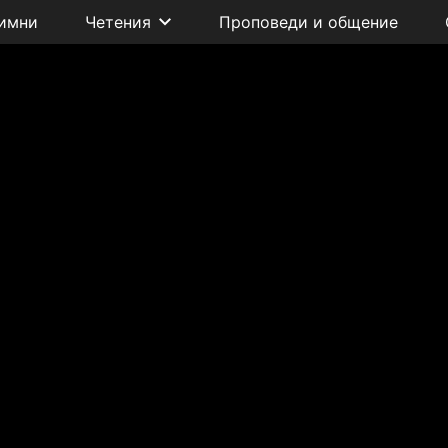
имни
Четения
Проповеди и общение