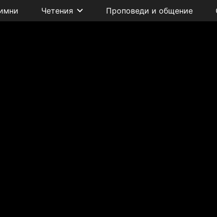
имни
Четения
Проповеди и общение