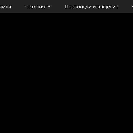
имни
Четения
Проповеди и общение