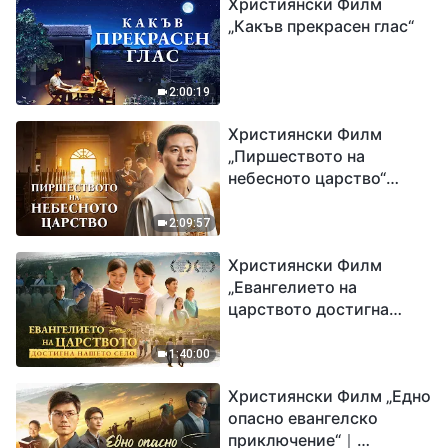
Християнски Филм
„Какъв прекрасен глас“
2:00:19
Християнски Филм
„Пиршеството на
небесното царство“
Свидетелство на
католически свещеник
2:09:57
Християнски Филм
„Евангелието на
царството достигна
нашето село“
1:40:00
Християнски Филм „Едно
опасно евангелско
приключение“｜