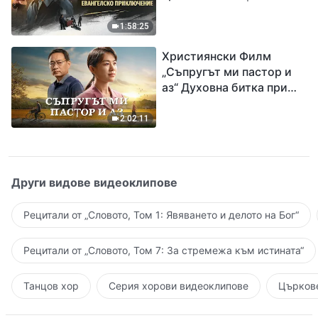
Разпространяване на
евангелието на
1:58:25
завръщането на Господ
Християнски Филм
Исус
„Съпругът ми пастор и
аз“ Духовна битка при
посрещането на
Завръщането на Господ
2:02:11
Други видове видеоклипове
Рецитали от „Словото, Том 1: Явяването и делото на Бог“
Рецитали от „Словото, Том 7: За стремежа към истината“
Танцов хор
Серия хорови видеоклипове
Църкове