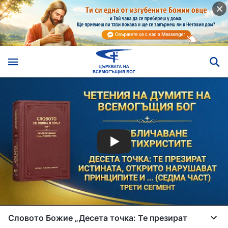
Словото Божие „Десета точка: Те презират