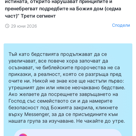
истината, открито нарушават принципите и
пренебрегват подредбите на Божия дом (седма
част)“ Трети сегмент
Сподели
29 юни 2026
Тъй като бедствията продължават да се
увеличават, все повече хора започват да
осъзнават, че библейските пророчества не са
приказки, а реалност, която се разгръща пред
очите ни. Никой не знае кое ще настъпи първо:
утрешният ден или някое неочаквано бедствие.
Ако желаете да посрещнете завръщането на
Господ със семейството си и да намерите
безопасност под Божията закрила, кликнете
върху Messenger, за да се присъедините към
нашата група за изучаване. Не чакайте до утре.