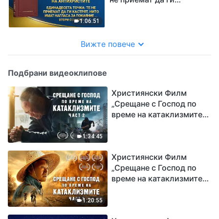
съдят Бог“ Първи
кастрят, нито имат
сегмент
нагласа за покаяние,
1:06:51
когато сгрешат, а
вместо това
Вижте повече
разпространяват
представи и открито
Подбрани видеоклипове
съдят Бог“ Втори
сегмент
Християнски Филм
„Срещане с Господ по
време на катаклизмите“
(част 2)
1:34:45
Християнски Филм
„Срещане с Господ по
време на катаклизмите“
(част 1)
1:20:55