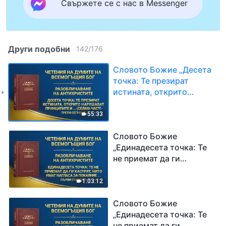
Свържете се с нас в Messenger
Други подобни
142
/
176
Словото Божие „Десета
точка: Те презират
истината, открито
нарушават принципите и
пренебрегват
55:33
подредбите на Божия
дом (седма част)“ Трети
Словото Божие
сегмент
„Единадесета точка: Те
не приемат да ги
кастрят, нито имат
нагласа за покаяние,
1:03:12
когато сгрешат, а
вместо това
Словото Божие
разпространяват
„Единадесета точка: Те
представи и открито
не приемат да ги